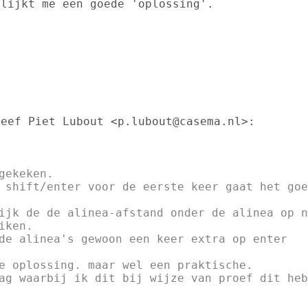
lijkt me een goede 'oplossing'.

eef Piet Lubout <p.lubout@casema.nl>:

ekeken.

 shift/enter voor de eerste keer gaat het goed
ijk de de alinea-afstand onder de alinea op nu
ken.

de alinea's gewoon een keer extra op enter

e oplossing. maar wel een praktische.

ag waarbij ik dit bij wijze van proef dit heb
