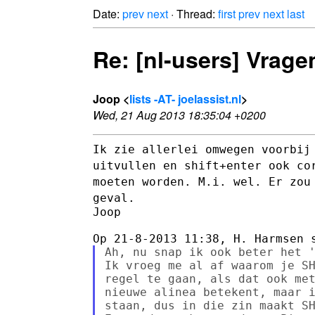
Date:
prev
next
· Thread:
first
prev
next
last
Re: [nl-users] Vrag
Joop <
lists -AT- joelassist.nl
>
Wed, 21 Aug 2013 18:35:04 +0200
Ik zie allerlei omwegen voorbij
uitvullen en shift+enter ook c
moeten worden. M.i. wel. Er zou
geval.
Joop

Ah, nu snap ik ook beter het '
Ik vroeg me al af waarom je SH
regel te gaan, als dat ook met
nieuwe alinea betekent, maar i
staan, dus in die zin maakt SH