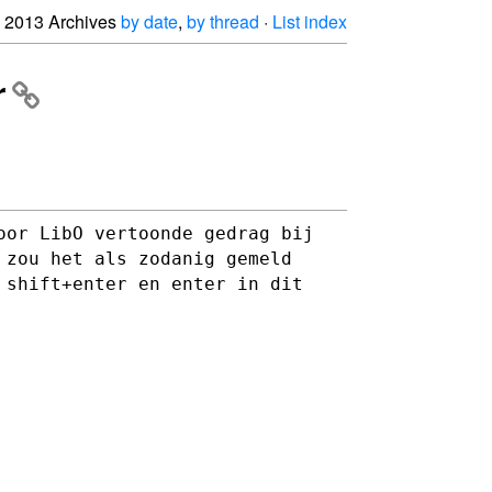
2013 Archives
by date
,
by thread
·
List index
r
oor LibO vertoonde gedrag bij
 zou het als zodanig gemeld
 shift+enter en enter in dit