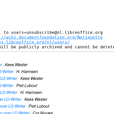
 to users+unsubscribe@nl.libreoffice.org

://wiki.documentfoundation.org/Netiquette
es.libreoffice.org/nl/users/
r
·
Kees Wester
O-Writer
·
H. Harmsen
 LO-Writer
·
Kees Wester
O-Writer
·
Piet Lubout
 LO-Writer
·
H. Harmsen
er LO-Writer
·
Kees Wester
over LO-Writer
·
Piet Lubout
n over LO-Writer
·
Cor Nouws