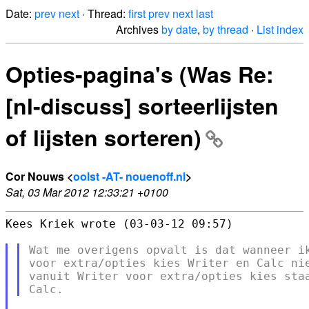
Date:
prev
next
· Thread:
first
prev
next
last
Archives
by date
,
by thread
·
List index
Opties-pagina's (Was Re:
[nl-discuss] sorteerlijsten
of lijsten sorteren)
Cor Nouws <
oolst -AT- nouenoff.nl
>
Sat, 03 Mar 2012 12:33:21 +0100
Kees Kriek wrote (03-03-12 09:57)

Wat me overigens opvalt is dat wanneer ik
voor extra/opties kies Writer en Calc nie
vanuit Writer voor extra/opties kies staa