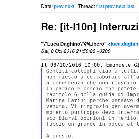
Date:
prev
next
· Thread:
first
prev
next
last
Re: [it-l10n] Interru
"\"Luca Daghino\"@Libero" <
luca.daghino
Sat, 8 Oct 2016 21:50:28 +0200
Gentili colleghi ciao a tutti.
non riesco a collaborare all’a
a conoscenza che non riuscirò 
in carico e perciò che potete 
capitolo 6 della guida di Impr
Marina Latini perché pensavo d
venuta. Vi ringrazio per averm
momento purtroppo devo interro
scambiarsi opinioni in merito 
faccio un grande in bocca al l
A presto.
