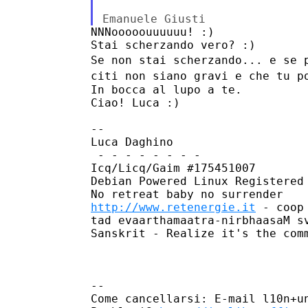
NNNooooouuuuuu! :)

Se non stai scherzando... e se 
citi non siano gravi e che tu 
In bocca al lupo a te.

Ciao! Luca :)

--

Luca Daghino

 - - - - - - - -

Icq/Licq/Gaim #175451007

Debian Powered Linux Registered
http://www.retenergie.it
 - coop
tad evaarthamaatra-nirbhaasaM sv
Sanskrit - Realize it's the comm
--

Come cancellarsi: E-mail l10n+un