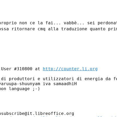
proprio non ce la fai... vabbè... sei
perdon
possa ritornare
cmq alla traduzione quanto pri
 User #310800 at 
http://counter.li.org
 di produttori e utilizzatori di energia da fo
aruupa-shuunyam iva samaadhiH

on language ;-)

subscribe@it.libreoffice.org
