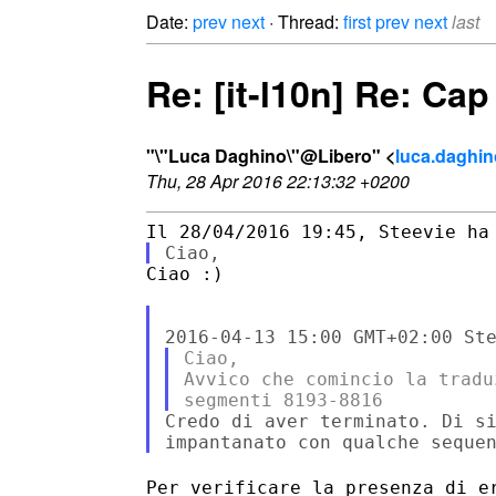
Date:
prev
next
· Thread:
first
prev
next
last
Re: [it-l10n] Re: Cap
"\"Luca Daghino\"@Libero" <
luca.daghino
Thu, 28 Apr 2016 22:13:32 +0200
Ciao :)

Ciao,

Avvico che comincio la tradu
Credo di aver terminato. Di si
Per verificare la presenza di e