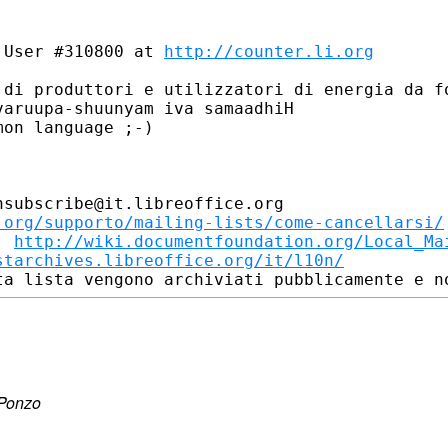
 User #310800 at 
http://counter.li.org
 di produttori e utilizzatori di energia da fo
aruupa-shuunyam iva samaadhiH

on language ;-)

subscribe@it.libreoffice.org

.org/supporto/mailing-lists/come-cancellarsi/
: 
http://wiki.documentfoundation.org/Local_Ma
starchives.libreoffice.org/it/l10n/
 Ponzo