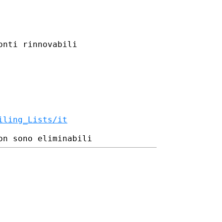
nti rinnovabili

iling_Lists/it