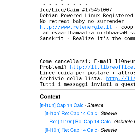
 - - - - - - - -

Icq/Licq/Gaim #175451007

Debian Powered Linux Registered
http://www.retenergie.it
 - coop
tad evaarthamaatra-nirbhaasaM sv
Sanskrit - Realize it's the comm
--

Come cancellarsi: E-mail l10n+un
Problemi? 
http://it.libreoffice
Linee guida per postare + altro
Archivio della lista: 
http://li
Context
[it-l10n] Cap 14 Calc
·
Steevie
[it-l10n] Re: Cap 14 Calc
·
Steevie
Re: [it-l10n] Re: Cap 14 Calc
·
Gabriele
[it-l10n] Re: Cap 14 Calc
·
Steevie