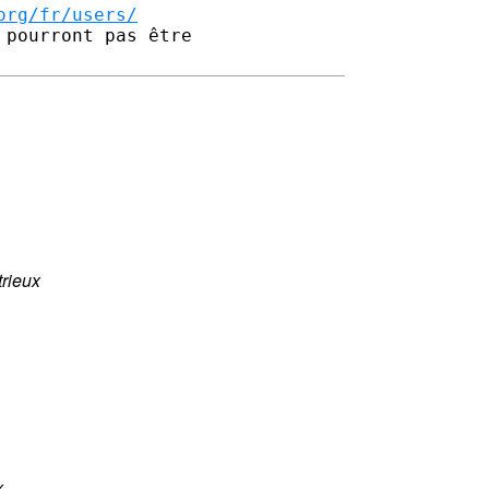
org/fr/users/
pourront pas être 

trieux
x