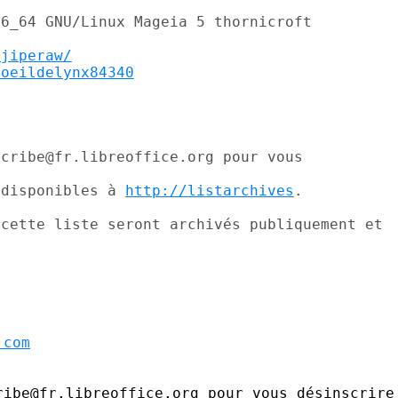
/jiperaw/
/oeildelynx84340
cribe@fr.libreoffice.org pour vous

 disponibles à 
http://listarchives
.

cette liste seront archivés publiquement et



.com
ibe@fr.libreoffice.org pour vous désinscrire
