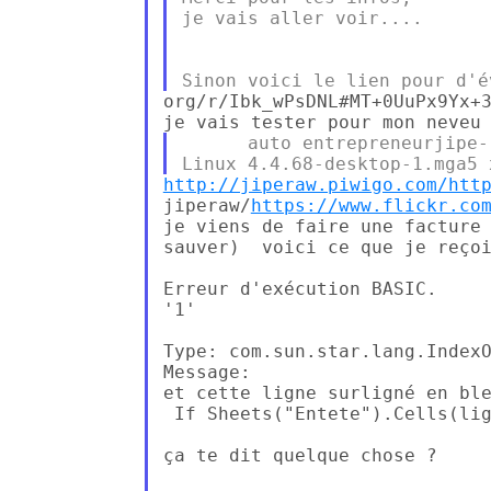
je vais aller voir....

Sinon voici le lien pour d'é
org/r/Ibk_wPsDNL#MT+0UuPx9Yx+3
      auto entrepreneurjipe--
http://jiperaw.piwigo.com/htt
jiperaw/
https://www.flickr.co
je viens de faire une facture 
sauver)  voici ce que je reçoi
Erreur d'exécution BASIC.

'1'

Type: com.sun.star.lang.IndexO
Message:

et cette ligne surligné en ble
 If Sheets("Entete").Cells(lig
ça te dit quelque chose ?
