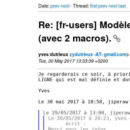
Date:
prev
next
· Thread:
first
prev
next
last
Re: [fr-users] Modèl
(avec 2 macros).
yves dutrieux <
ydutrieux -AT- gmail.com
>
Tue, 30 May 2017 13:33:39 +0200
Je regarderais ce soir, à priori
LIGNE qui est mal définie et don
Yves

Le 30 mai 2017 à 10:58, jiperaw 
Le 28/05/2017 à 20:23, yves 
      écrit :

Merci pour les infos,
