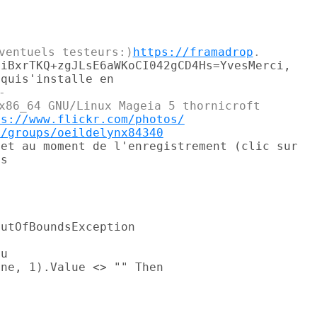
ventuels testeurs:)
https://framadrop
iBxrTKQ+zgJLsE6aWKoCI042gCD4Hs=YvesMerci,



ps://www.flickr.com/photos/
m/groups/oeildelynx84340
et au moment de l'enregistrement (clic sur

s

utOfBoundsException

u

ne, 1).Value <> "" Then
