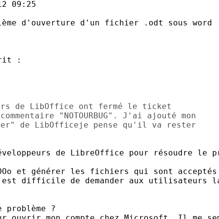
2 09:25

ème d'ouverture d'un fichier .odt sous word

rs de LibOffice ont fermé le ticket 

commentaire "NOTOURBUG". J'ai ajouté mon 

er" de LibOfficeje pense qu'il va rester 

éveloppeurs de LibreOffice pour résoudre le pr
OOo et générer les fichiers qui sont acceptés 
 est difficile de demander aux utilisateurs la
 problème ?

ur ouvrir mon compte chez Microsoft. Il me sem