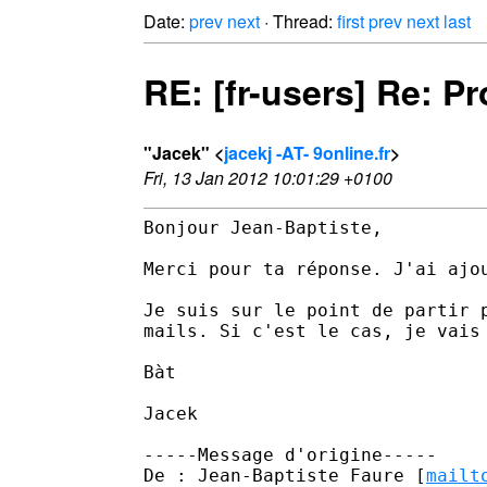
Date:
prev
next
· Thread:
first
prev
next
last
RE: [fr-users] Re: P
"Jacek" <
jacekj -AT- 9online.fr
>
Fri, 13 Jan 2012 10:01:29 +0100
Bonjour Jean-Baptiste,

Merci pour ta réponse. J'ai ajou
Je suis sur le point de partir 
mails. Si c'est le cas, je vais
Bàt

Jacek

-----Message d'origine-----

De : Jean-Baptiste Faure [
mailt