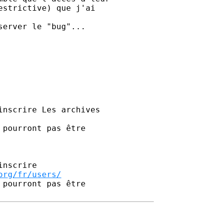
strictive) que j'ai 

erver le "bug"...

nscrire Les archives 

pourront pas être 

nscrire

org/fr/users/
pourront pas être 
