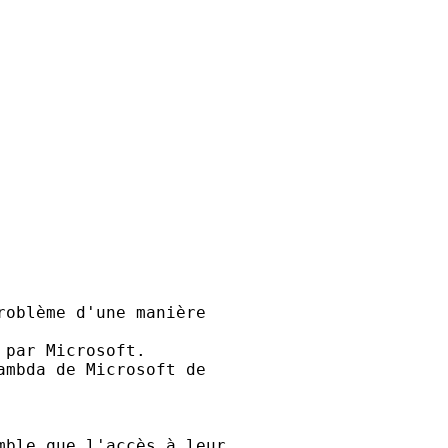
oblème d'une manière 

par Microsoft. 

mbda de Microsoft de 

ble que l'accès à leur 
