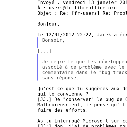
Envoyé : vendredi 13 janvier 201
À : users@fr.libreoffice.org

Objet : Re: [fr-users] Re: Probl
Bonjour,

Bonsoir,

Je regrette que les développeu
associé à ce problème avec le 
commentaire dans le "bug track
Qu'est-ce que tu suggères aux d
qui te convienne ?

[JJ:] De "conserver" le bug de 
Malheureusement, je pense qu'il
faire des efforts.

As-tu interrogé Microsoft sur ce
[JJ:] Non, j'ai de problèmes po