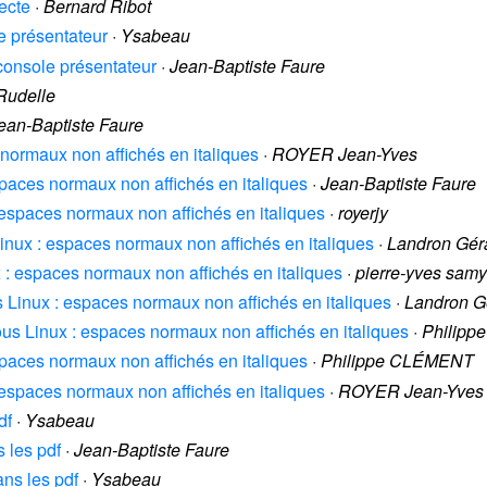
ecte
·
Bernard Ribot
le présentateur
·
Ysabeau
x console présentateur
·
Jean-Baptiste Faure
Rudelle
ean-Baptiste Faure
s normaux non affichés en italiques
·
ROYER Jean-Yves
espaces normaux non affichés en italiques
·
Jean-Baptiste Faure
 : espaces normaux non affichés en italiques
·
royerjy
 Linux : espaces normaux non affichés en italiques
·
Landron Gér
ux : espaces normaux non affichés en italiques
·
pierre-yves sam
us Linux : espaces normaux non affichés en italiques
·
Landron G
 sous Linux : espaces normaux non affichés en italiques
·
Philip
espaces normaux non affichés en italiques
·
Philippe CLÉMENT
 : espaces normaux non affichés en italiques
·
ROYER Jean-Yves
df
·
Ysabeau
s les pdf
·
Jean-Baptiste Faure
ans les pdf
·
Ysabeau