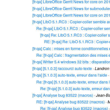
[fr-qa] LibreOffice Gerrit News for core on 2
[fr-qa] LibreOffice Gerrit News for submodul
[fr-qa] LibreOffice Gerrit News for core on 2
[fr-qa] LibO 5.1.RC3 : Copier-coller semble 
Re: [fr-qa] LibO 5.1.RC3 : Copier-coller s
[fr-qa] Re: LibO 5.1.RC3 : Copier-coller
RE: [fr-qa] Re: LibO 5.1.RC3 : Copier
[fr-qa] Calc : mises en forme conditionnelles
Re: [fr-qa] Calc : fragmentation des mises
[fr-qa] Writer 5.4 windows 32 bits : disparat
[fr-qa] [5.1.0.3] raccourci auto-texte
·
Landron
[fr-qa] [5.1.0.3] auto-texte, erreur dans l'aide
·
Re: [fr-qa] [5.1.0.3] auto-texte, erreur dans 
Re: [fr-qa] [5.1.0.3] auto-texte, erreur dan
[fr-qa] Analyse bug 83522 (macros)
·
Jean-Ba
RE: [fr-qa] Analyse bug 83522 (macros)
·
M
Re: [fr-qa] Analyse bug 83522 (macros)