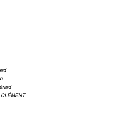
ard
yn
érard
pe CLÉMENT