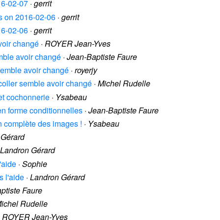
016-02-07
·
gerrit
es on 2016-02-06
·
gerrit
016-02-06
·
gerrit
avoir changé
·
ROYER Jean-Yves
emble avoir changé
·
Jean-Baptiste Faure
 semble avoir changé
·
royerjy
-coller semble avoir changé
·
Michel Rudelle
 et cochonnerie
·
Ysabeau
 en forme conditionnelles
·
Jean-Baptiste Faure
ion complète des images !
·
Ysabeau
 Gérard
Landron Gérard
l'aide
·
Sophie
s l'aide
·
Landron Gérard
ptiste Faure
ichel Rudelle
·
ROYER Jean-Yves