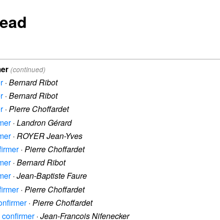
read
mer
(continued)
r
·
Bernard Ribot
r
·
Bernard Ribot
r
·
Pierre Choffardet
rmer
·
Landron Gérard
rmer
·
ROYER Jean-Yves
firmer
·
Pierre Choffardet
rmer
·
Bernard Ribot
rmer
·
Jean-Baptiste Faure
firmer
·
Pierre Choffardet
confirmer
·
Pierre Choffardet
à confirmer
·
Jean-Francois Nifenecker