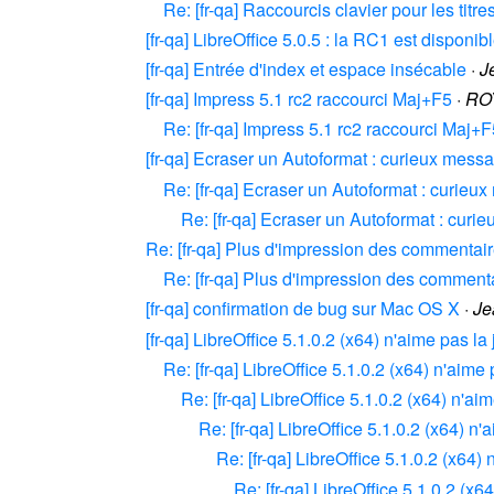
Re: [fr-qa] Raccourcis clavier pour les titr
[fr-qa] LibreOffice 5.0.5 : la RC1 est disponib
[fr-qa] Entrée d'index et espace insécable
·
J
[fr-qa] Impress 5.1 rc2 raccourci Maj+F5
·
RO
Re: [fr-qa] Impress 5.1 rc2 raccourci Maj+
[fr-qa] Ecraser un Autoformat : curieux mess
Re: [fr-qa] Ecraser un Autoformat : curieu
Re: [fr-qa] Ecraser un Autoformat : cur
Re: [fr-qa] Plus d'impression des commentai
Re: [fr-qa] Plus d'impression des comment
[fr-qa] confirmation de bug sur Mac OS X
·
Je
[fr-qa] LibreOffice 5.1.0.2 (x64) n'aime pas la 
Re: [fr-qa] LibreOffice 5.1.0.2 (x64) n'aime 
Re: [fr-qa] LibreOffice 5.1.0.2 (x64) n'aim
Re: [fr-qa] LibreOffice 5.1.0.2 (x64) n'
Re: [fr-qa] LibreOffice 5.1.0.2 (x64) 
Re: [fr-qa] LibreOffice 5.1.0.2 (x6