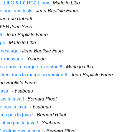
es : LibO 5.1.0.RC2 Linux
·
Marie jo Libo
le pour vos tests
·
Jean-Baptiste Faure
ean-Luc Gaborit
YER Jean-Yves
F5
·
Jean-Baptiste Faure
age
·
Marie jo Libo
x message
·
Jean-Baptiste Faure
ieux message
·
Ysabeau
res dans la marge en version 5
·
Marie jo Libo
aires dans la marge en version 5
·
Jean-Baptiste Faure
an-Baptiste Faure
java !
·
Ysabeau
pas la java !
·
Bernard Ribot
e pas la java !
·
Ysabeau
aime pas la java !
·
Bernard Ribot
n'aime pas la java !
·
Ysabeau
4) n'aime pas la java !
·
Bernard Ribot