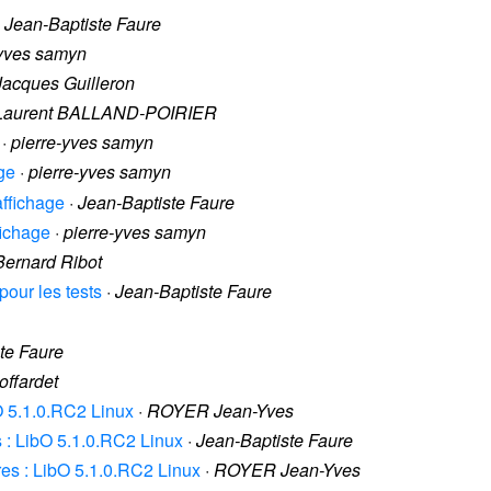
·
Jean-Baptiste Faure
-yves samyn
Jacques Guilleron
Laurent BALLAND-POIRIER
·
pierre-yves samyn
age
·
pierre-yves samyn
affichage
·
Jean-Baptiste Faure
fichage
·
pierre-yves samyn
Bernard Ribot
 pour les tests
·
Jean-Baptiste Faure
te Faure
offardet
ibO 5.1.0.RC2 Linux
·
ROYER Jean-Yves
es : LibO 5.1.0.RC2 Linux
·
Jean-Baptiste Faure
itres : LibO 5.1.0.RC2 Linux
·
ROYER Jean-Yves