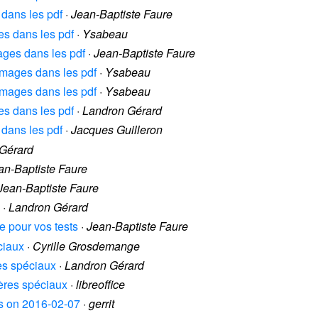
s dans les pdf
·
Jean-Baptiste Faure
ges dans les pdf
·
Ysabeau
mages dans les pdf
·
Jean-Baptiste Faure
d'images dans les pdf
·
Ysabeau
d'images dans les pdf
·
Ysabeau
ges dans les pdf
·
Landron Gérard
s dans les pdf
·
Jacques Guilleron
Gérard
an-Baptiste Faure
Jean-Baptiste Faure
·
Landron Gérard
le pour vos tests
·
Jean-Baptiste Faure
ciaux
·
Cyrille Grosdemange
res spéciaux
·
Landron Gérard
tères spéciaux
·
libreoffice
es on 2016-02-07
·
gerrit