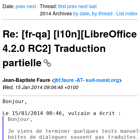
Date:
prev
next
· Thread:
first
prev
next
last
2014 Archives
by date
,
by thread
·
List index
Re: [fr-qa] [l10n][LibreOffice
4.2.0 RC2] Traduction
partielle
Jean-Baptiste Faure <
jbf.faure -AT- sud-ouest.org
>
Wed, 15 Jan 2014 09:06:46 +0100
Bonjour,

Bonjour,

Je viens de terminer quelques tests manuel