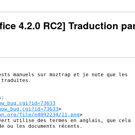
ffice 4.2.0 RC2] Traduction par
sts manuels sur moztrap et je note que les

traduites.



ow_bug.cgi?id=73633
how_bug.cgi?id=73633
>  

on.org/file/n4092234/11.png
> 

ert utilise des termes en anglais, que cela

e ou les documents récents.
