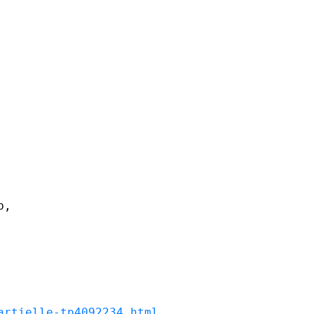
,

artielle-tp4092234.html