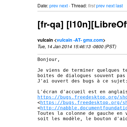
Date:
prev
next
· Thread:
first
prev
next
last
[fr-qa] [l10n][LibreO
vulcain <
vulcain -AT- gmx.com
>
Tue, 14 Jan 2014 15:46:13 -0800 (PST)
Bonjour,

Je viens de terminer quelques te
boites de dialogues souvent pas 
J'ai ouvert des bugs à ce sujet:
https://bugs.freedesktop.org/sh
<
https://bugs.freedesktop.org/s
<
http://nabble.documentfoundati
Toutes la colonne de gauche en v
soit les modèle, le bouton d'aid