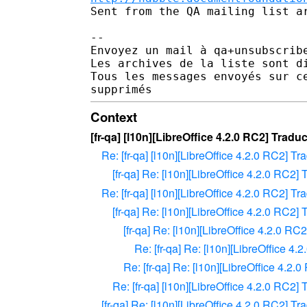
Sent from the QA mailing list ar
-- 

Envoyez un mail à qa+unsubscrib
Les archives de la liste sont d
Tous les messages envoyés sur c
Context
[fr-qa] [l10n][LibreOffice 4.2.0 RC2] Traduc
Re: [fr-qa] [l10n][LibreOffice 4.2.0 RC2] Tra
[fr-qa] Re: [l10n][LibreOffice 4.2.0 RC2] 
Re: [fr-qa] [l10n][LibreOffice 4.2.0 RC2] Tra
[fr-qa] Re: [l10n][LibreOffice 4.2.0 RC2] 
[fr-qa] Re: [l10n][LibreOffice 4.2.0 RC2
Re: [fr-qa] Re: [l10n][LibreOffice 4.
Re: [fr-qa] Re: [l10n][LibreOffice 4.2.0
Re: [fr-qa] [l10n][LibreOffice 4.2.0 RC2] 
[fr-qa] Re: [l10n][LibreOffice 4.2.0 RC2] Tra