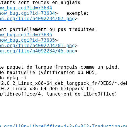
ow_bug.cgi?id=73634
how_bug.cgi?id=73634
>   exemple:

on.org/file/n4092234/07.png
> 

ow_bug.cgi?id=73635
how_bug.cgi?id=73635
>  

on.org/file/n4092234/01.png
> 

on.org/file/n4092234/45.png
> 

e paquet de langue français comme un pied.

e habituelle (vérification du MD5,

o dpkg -i

2.0.2_Linux_x86-64_deb_langpack_fr/DEBS/*.deb
0.2_Linux_x86-64_deb_helppack_fr,

/libreoffice/4, lancement de LibreOffice)

n.org/l10n-LibreOffice-4-2-0-RC2-Traduction-p