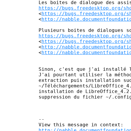
https://bugs.freedesktop.org/sh
<
https://bugs.freedesktop.org/s
<
http://nabble.documentfoundati
https://bugs.freedesktop.org/sh
<
https://bugs.freedesktop.org/s
<
http://nabble.documentfoundati
<
http://nabble.documentfoundati
Sinon, c'est que j'ai installé l
J'ai pourtant utiliser la méthod
extraction puis installation sud
~/Téléchargements/LibreOffice_4.
installation de LibreOffice_4.2.
suppression du fichier ~/.config
--

http://nabble.documentfoundatio