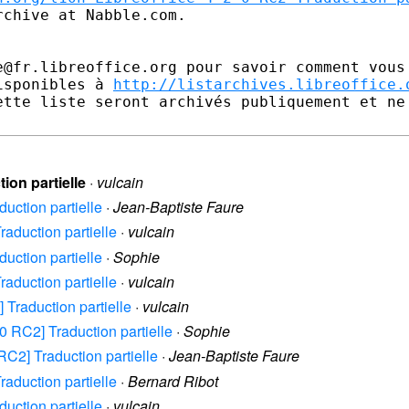
chive at Nabble.com.

e@fr.libreoffice.org pour savoir comment vous 
isponibles à 
http://listarchives.libreoffice.
ette liste seront archivés publiquement et ne 
tion partielle
·
vulcain
duction partielle
·
Jean-Baptiste Faure
Traduction partielle
·
vulcain
duction partielle
·
Sophie
Traduction partielle
·
vulcain
] Traduction partielle
·
vulcain
2.0 RC2] Traduction partielle
·
Sophie
 RC2] Traduction partielle
·
Jean-Baptiste Faure
Traduction partielle
·
Bernard Ribot
duction partielle
·
vulcain