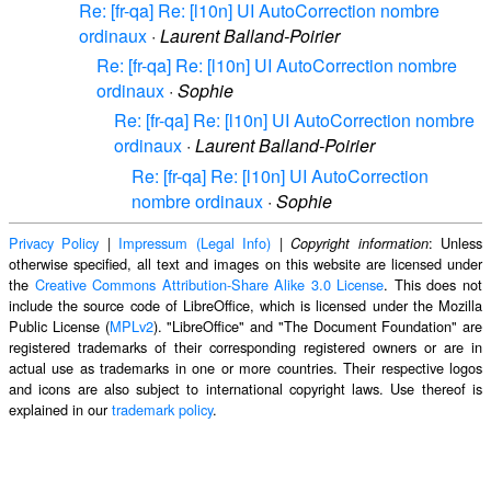
Re: [fr-qa] Re: [l10n] UI AutoCorrection nombre
ordinaux
·
Laurent Balland-Poirier
Re: [fr-qa] Re: [l10n] UI AutoCorrection nombre
ordinaux
·
Sophie
Re: [fr-qa] Re: [l10n] UI AutoCorrection nombre
ordinaux
·
Laurent Balland-Poirier
Re: [fr-qa] Re: [l10n] UI AutoCorrection
nombre ordinaux
·
Sophie
Privacy Policy
|
Impressum (Legal Info)
|
: Unless
Copyright information
otherwise specified, all text and images on this website are licensed under
the
Creative Commons Attribution-Share Alike 3.0 License
. This does not
include the source code of LibreOffice, which is licensed under the Mozilla
Public License (
MPLv2
). "LibreOffice" and "The Document Foundation" are
registered trademarks of their corresponding registered owners or are in
actual use as trademarks in one or more countries. Their respective logos
and icons are also subject to international copyright laws. Use thereof is
explained in our
trademark policy
.