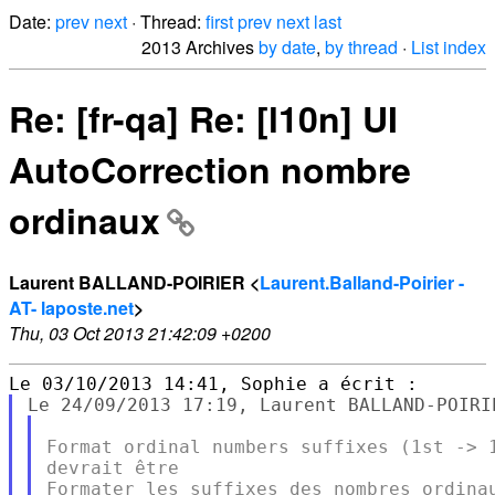
Date:
prev
next
· Thread:
first
prev
next
last
2013 Archives
by date
,
by thread
·
List index
Re: [fr-qa] Re: [l10n] UI
AutoCorrection nombre
ordinaux
Laurent BALLAND-POIRIER <
Laurent.Balland-Poirier -
AT- laposte.net
>
Thu, 03 Oct 2013 21:42:09 +0200
Format ordinal numbers suffixes (1st -> 1
devrait être

Formater les suffixes des nombres ordinau