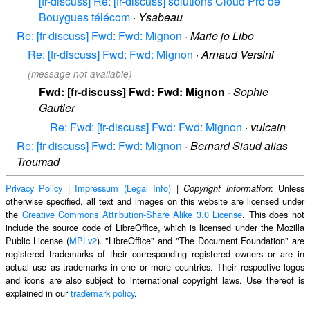
[fr-discuss] Re: [fr-discuss] solutions Cloud Pro de
Bouygues télécom
·
Ysabeau
Re: [fr-discuss] Fwd: Fwd: Mignon
·
Marie jo Libo
Re: [fr-discuss] Fwd: Fwd: Mignon
·
Arnaud Versini
(message not available)
Fwd: [fr-discuss] Fwd: Fwd: Mignon
·
Sophie
Gautier
Re: Fwd: [fr-discuss] Fwd: Fwd: Mignon
·
vulcain
Re: [fr-discuss] Fwd: Fwd: Mignon
·
Bernard Siaud alias
Troumad
Privacy Policy
|
Impressum (Legal Info)
|
: Unless
Copyright information
otherwise specified, all text and images on this website are licensed under
the
Creative Commons Attribution-Share Alike 3.0 License
. This does not
include the source code of LibreOffice, which is licensed under the Mozilla
Public License (
MPLv2
). "LibreOffice" and "The Document Foundation" are
registered trademarks of their corresponding registered owners or are in
actual use as trademarks in one or more countries. Their respective logos
and icons are also subject to international copyright laws. Use thereof is
explained in our
trademark policy
.