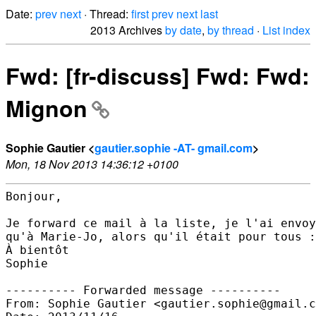
Date:
prev
next
· Thread:
first
prev
next
last
2013 Archives
by date
,
by thread
·
List index
Fwd: [fr-discuss] Fwd: Fwd:
Mignon
Sophie Gautier <
gautier.sophie -AT- gmail.com
>
Mon, 18 Nov 2013 14:36:12 +0100
Bonjour,

Je forward ce mail à la liste, je l'ai envoy
qu'à Marie-Jo, alors qu'il était pour tous :
À bientôt

Sophie

---------- Forwarded message ----------

From: Sophie Gautier <gautier.sophie@gmail.c