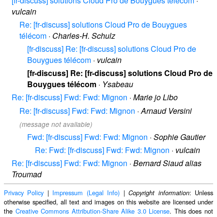
[fr-discuss] solutions Cloud Pro de Bouygues télécom
·
vulcain
Re: [fr-discuss] solutions Cloud Pro de Bouygues
télécom
·
Charles-H. Schulz
[fr-discuss] Re: [fr-discuss] solutions Cloud Pro de
Bouygues télécom
·
vulcain
[fr-discuss] Re: [fr-discuss] solutions Cloud Pro de
Bouygues télécom
·
Ysabeau
Re: [fr-discuss] Fwd: Fwd: Mignon
·
Marie jo Libo
Re: [fr-discuss] Fwd: Fwd: Mignon
·
Arnaud Versini
(message not available)
Fwd: [fr-discuss] Fwd: Fwd: Mignon
·
Sophie Gautier
Re: Fwd: [fr-discuss] Fwd: Fwd: Mignon
·
vulcain
Re: [fr-discuss] Fwd: Fwd: Mignon
·
Bernard Siaud alias
Troumad
Privacy Policy
|
Impressum (Legal Info)
|
: Unless
Copyright information
otherwise specified, all text and images on this website are licensed under
the
Creative Commons Attribution-Share Alike 3.0 License
. This does not