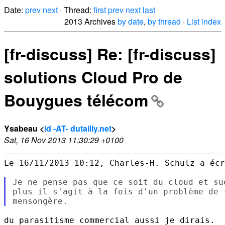
Date:
prev
next
· Thread:
first
prev
next
last
2013 Archives
by date
,
by thread
·
List index
[fr-discuss] Re: [fr-discuss]
solutions Cloud Pro de
Bouygues télécom
Ysabeau <
id -AT- dutailly.net
>
Sat, 16 Nov 2013 11:30:29 +0100
Le 16/11/2013 10:12, Charles-H. Schulz a écr
Je ne pense pas que ce soit du cloud et su
plus il s'agit à la fois d'un problème de 
du parasitisme commercial aussi je dirais.
