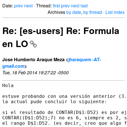
Date:
prev
next
· Thread:
first
prev
next
last
Archives
by date
,
by thread
·
List index
Re: [es-users] Re: Formula
en LO
Jose Humberto Araque Meza <
jharaquem -AT-
gmail.com
>
Tue, 18 Feb 2014 19:27:22 -0500
Hola

estuve probando con una versión anterior (3.
la actual pude concluir lo siguiente:

si el resultado de CONTAR(D$1:D52) es por ej
CONTAR((D$1:D52);7) no es 6, siempre es 2, s
el rango D$1:D52. (es decir, creo que algo f