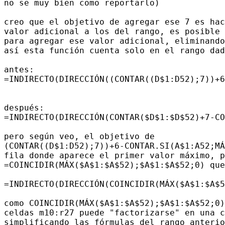
no se muy bien como reportarlo)

creo que el objetivo de agregar ese 7 es hac
valor adicional a los del rango, es posible 
para agregar ese valor adicional, eliminando
así esta función cuenta solo en el rango dad
antes:

=INDIRECTO(DIRECCIÓN((CONTAR((D$1:D52);7))+6
después:

=INDIRECTO(DIRECCIÓN(CONTAR($D$1:$D$52)+7-CO
pero según veo, el objetivo de

(CONTAR((D$1:D52);7))+6-CONTAR.SI(A$1:A52;MÁ
fila donde aparece el primer valor máximo, p
=COINCIDIR(MÁX($A$1:$A$52);$A$1:$A$52;0) que
=INDIRECTO(DIRECCIÓN(COINCIDIR(MÁX($A$1:$A$5
como COINCIDIR(MÁX($A$1:$A$52);$A$1:$A$52;0)
celdas m10:r27 puede "factorizarse" en una c
simplificando las fórmulas del rango anterio