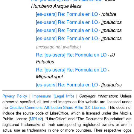
Humberto Araque Meza
[es-users] Re: Formula en LO
·
rotabre
[es-users] Re: Formula en LO
·
jjpalacios
[es-users] Re: Formula en LO
·
jjpalacios
[es-users] Re: Formula en LO
·
jjpalacios
(message not available)
Re: [es-users] Re: Formula en LO
·
JJ
Palacios
Re: [es-users] Re: Formula en LO
·
MiguelAngel
[es-users] Re: Formula en LO
·
jjpalacios
Privacy Policy
|
Impressum (Legal Info)
|
: Unless
Copyright information
otherwise specified, all text and images on this website are licensed under
the
Creative Commons Attribution-Share Alike 3.0 License
. This does not
include the source code of LibreOffice, which is licensed under the Mozilla
Public License (
MPLv2
). "LibreOffice" and "The Document Foundation" are
registered trademarks of their corresponding registered owners or are in
actual use as trademarks in one or more countries. Their respective logos