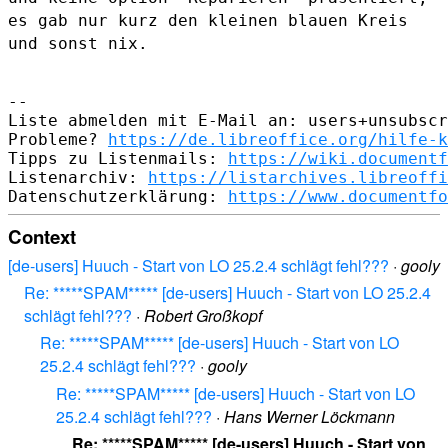
es gab nur kurz den kleinen blauen Kreis
und sonst nix.
--

Liste abmelden mit E-Mail an: users+unsubscr
Probleme? 
https://de.libreoffice.org/hilfe-k
Tipps zu Listenmails: 
https://wiki.documentf
Listenarchiv: 
https://listarchives.libreoffi
Datenschutzerklärung: 
https://www.documentfo
Context
[de-users] Huuch - Start von LO 25.2.4 schlägt fehl???
·
gooly
Re: *****SPAM***** [de-users] Huuch - Start von LO 25.2.4
schlägt fehl???
·
Robert Großkopf
Re: *****SPAM***** [de-users] Huuch - Start von LO
25.2.4 schlägt fehl???
·
gooly
Re: *****SPAM***** [de-users] Huuch - Start von LO
25.2.4 schlägt fehl???
·
Hans Werner Löckmann
Re: *****SPAM***** [de-users] Huuch - Start von