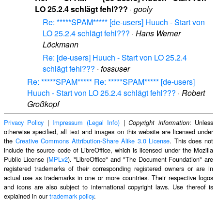
LO 25.2.4 schlägt fehl???
·
gooly
Re: *****SPAM***** [de-users] Huuch - Start von
LO 25.2.4 schlägt fehl???
·
Hans Werner
Löckmann
Re: [de-users] Huuch - Start von LO 25.2.4
schlägt fehl???
·
fossuser
Re: *****SPAM***** Re: *****SPAM***** [de-users]
Huuch - Start von LO 25.2.4 schlägt fehl???
·
Robert
Großkopf
Privacy Policy
|
Impressum (Legal Info)
|
: Unless
Copyright information
otherwise specified, all text and images on this website are licensed under
the
Creative Commons Attribution-Share Alike 3.0 License
. This does not
include the source code of LibreOffice, which is licensed under the Mozilla
Public License (
MPLv2
). "LibreOffice" and "The Document Foundation" are
registered trademarks of their corresponding registered owners or are in
actual use as trademarks in one or more countries. Their respective logos
and icons are also subject to international copyright laws. Use thereof is
explained in our
trademark policy
.