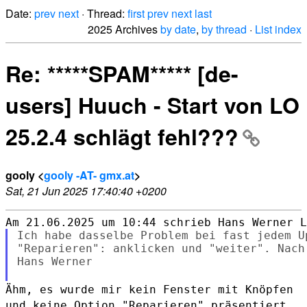
Date:
prev
next
· Thread:
first
prev
next
last
2025 Archives
by date
,
by thread
·
List index
Re: *****SPAM***** [de-
users] Huuch - Start von LO
25.2.4 schlägt fehl???
gooly <
gooly -AT- gmx.at
>
Sat, 21 Jun 2025 17:40:40 +0200
Ich habe dasselbe Problem bei fast jedem U
"Reparieren": anklicken und "weiter". Nach
Hans Werner

Ähm, es wurde mir kein Fenster mit Knöpfen
und keine Option "Reparieren"
präsentiert,