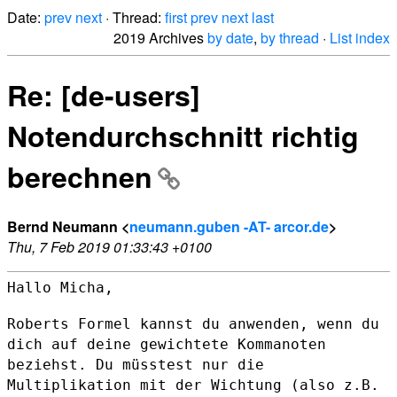
Date:
prev
next
· Thread:
first
prev
next
last
2019 Archives
by date
,
by thread
·
List index
Re: [de-users]
Notendurchschnitt richtig
berechnen
Bernd Neumann <
neumann.guben -AT- arcor.de
>
Thu, 7 Feb 2019 01:33:43 +0100
Hallo Micha,

Roberts Formel kannst du anwenden, wenn du
dich auf deine gewichtete
Kommanoten
beziehst.
Du müsstest nur die
Multiplikation mit der Wichtung (also z.B.