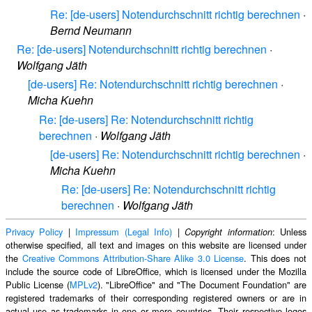
Re: [de-users] Notendurchschnitt richtig berechnen
·
Bernd Neumann
Re: [de-users] Notendurchschnitt richtig berechnen
·
Wolfgang Jäth
[de-users] Re: Notendurchschnitt richtig berechnen
·
Micha Kuehn
Re: [de-users] Re: Notendurchschnitt richtig
berechnen
·
Wolfgang Jäth
[de-users] Re: Notendurchschnitt richtig berechnen
·
Micha Kuehn
Re: [de-users] Re: Notendurchschnitt richtig
berechnen
·
Wolfgang Jäth
Privacy Policy
|
Impressum (Legal Info)
|
: Unless
Copyright information
otherwise specified, all text and images on this website are licensed under
the
Creative Commons Attribution-Share Alike 3.0 License
. This does not
include the source code of LibreOffice, which is licensed under the Mozilla
Public License (
MPLv2
). "LibreOffice" and "The Document Foundation" are
registered trademarks of their corresponding registered owners or are in
actual use as trademarks in one or more countries. Their respective logos