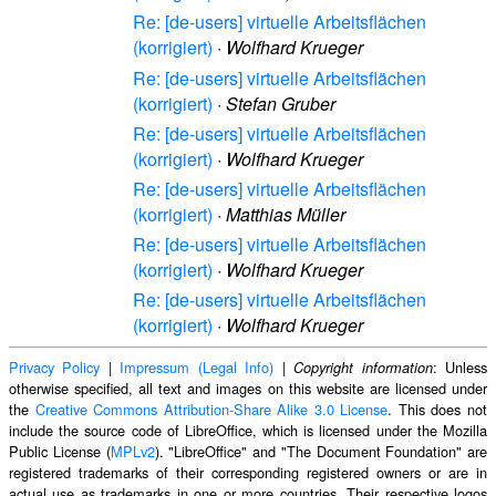
Re: [de-users] virtuelle Arbeitsflächen
(korrigiert)
·
Wolfhard Krueger
Re: [de-users] virtuelle Arbeitsflächen
(korrigiert)
·
Stefan Gruber
Re: [de-users] virtuelle Arbeitsflächen
(korrigiert)
·
Wolfhard Krueger
Re: [de-users] virtuelle Arbeitsflächen
(korrigiert)
·
Matthias Müller
Re: [de-users] virtuelle Arbeitsflächen
(korrigiert)
·
Wolfhard Krueger
Re: [de-users] virtuelle Arbeitsflächen
(korrigiert)
·
Wolfhard Krueger
Privacy Policy
|
Impressum (Legal Info)
|
: Unless
Copyright information
otherwise specified, all text and images on this website are licensed under
the
Creative Commons Attribution-Share Alike 3.0 License
. This does not
include the source code of LibreOffice, which is licensed under the Mozilla
Public License (
MPLv2
). "LibreOffice" and "The Document Foundation" are
registered trademarks of their corresponding registered owners or are in
actual use as trademarks in one or more countries. Their respective logos