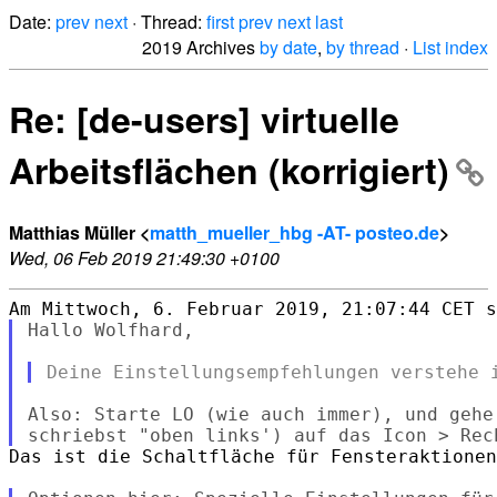
Date:
prev
next
· Thread:
first
prev
next
last
2019 Archives
by date
,
by thread
·
List index
Re: [de-users] virtuelle
Arbeitsflächen (korrigiert)
Matthias Müller <
matth_mueller_hbg -AT- posteo.de
>
Wed, 06 Feb 2019 21:49:30 +0100
Hallo Wolfhard,

Also: Starte LO (wie auch immer), und gehe
Das ist die Schaltfläche für Fensteraktionen