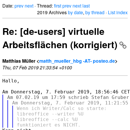
Date:
prev
next
· Thread:
first
prev
next
last
2019 Archives
by date
,
by thread
·
List index
Re: [de-users] virtuelle
Arbeitsflächen (korrigiert)
Matthias Müller <
matth_mueller_hbg -AT- posteo.de
>
Thu, 07 Feb 2019 21:33:54 +0100
Hallo,

Wenn ich Writer/Calc so starte:

libreoffice --writer %U

libreoffice --calc %U
