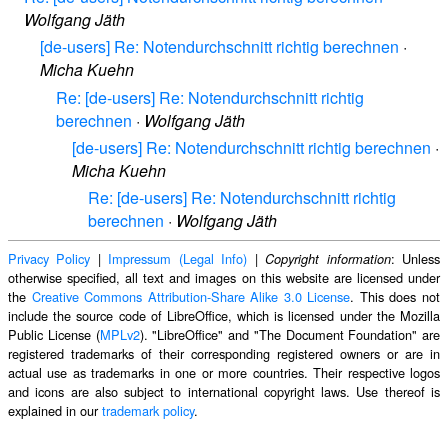
Wolfgang Jäth
[de-users] Re: Notendurchschnitt richtig berechnen
·
Micha Kuehn
Re: [de-users] Re: Notendurchschnitt richtig
berechnen
·
Wolfgang Jäth
[de-users] Re: Notendurchschnitt richtig berechnen
·
Micha Kuehn
Re: [de-users] Re: Notendurchschnitt richtig
berechnen
·
Wolfgang Jäth
Privacy Policy
|
Impressum (Legal Info)
|
: Unless
Copyright information
otherwise specified, all text and images on this website are licensed under
the
Creative Commons Attribution-Share Alike 3.0 License
. This does not
include the source code of LibreOffice, which is licensed under the Mozilla
Public License (
MPLv2
). "LibreOffice" and "The Document Foundation" are
registered trademarks of their corresponding registered owners or are in
actual use as trademarks in one or more countries. Their respective logos
and icons are also subject to international copyright laws. Use thereof is
explained in our
trademark policy
.