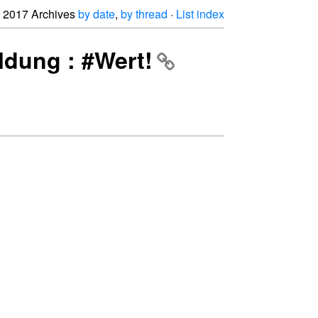
2017 Archives
by date
,
by thread
·
List index
ldung : #Wert!