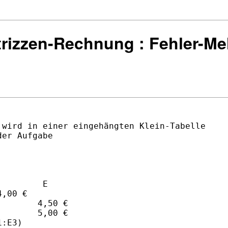
trizzen-Rechnung : Fehler-Me
wird in einer eingehängten Klein-Tabelle

er Aufgabe

        E

,00 €

       4,50 €

       5,00 €

:E3)
