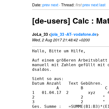
Date:
prev
next
· Thread:
first
prev
next
last
[de-users] Calc : Ma
JoLa_33 <
jola_33 -AT- vodafone.de
>
Wed, 2 Aug 2017 21:48:42 +0200
Hallo, Bitte um Hilfe,

Auf einem größeren Arbeitsblatt 
manuell mit Zahlen gefüllt mit d
dsaldos.

Sieht so aus:

Datum Anzahl   Text Gebühren.

          A         B         C 
1   01.04.17  2        xyz     4
2                   2        "  
3                   2        "  
Ges. Summe :   =SUMME(B1:B3)*(E1