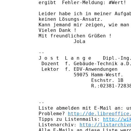
ergibt  Fehler-Meldung: #Wert!

Leider habe ich in meiner Aufgab
keinen Lösungs-Ansatz.

Kann jemand mir zeigen, wie man 
Vielen Dank !

Mit freundlichen Grüßen !

            JoLa

--

J o s t  L a n g e    Dipl.-Ing.
 Dozent  f. Gebäude-Technik a.D.
 Lektor  f. EDV-Anwendungen

            59075 Hamm-Westf.

                  Eschstr. 1B

                  R.:02381-72838
--

Liste abmelden mit E-Mail an: us
Probleme? 
http://de.libreoffice
Tipps zu Listenmails: 
http://wi
Listenarchiv: 
http://listarchiv