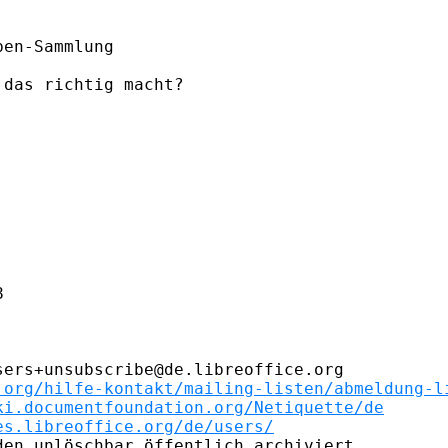
en-Sammlung

das richtig macht?







ers+unsubscribe@de.libreoffice.org

.org/hilfe-kontakt/mailing-listen/abmeldung-l
ki.documentfoundation.org/Netiquette/de
es.libreoffice.org/de/users/