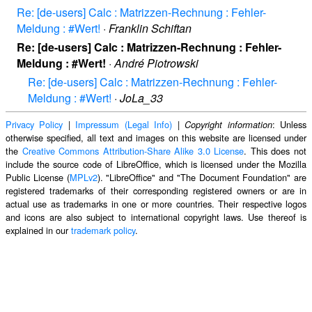
Re: [de-users] Calc : Matrizzen-Rechnung : Fehler-
Meldung : #Wert!
·
Franklin Schiftan
Re: [de-users] Calc : Matrizzen-Rechnung : Fehler-
Meldung : #Wert!
·
André Piotrowski
Re: [de-users] Calc : Matrizzen-Rechnung : Fehler-
Meldung : #Wert!
·
JoLa_33
Privacy Policy
|
Impressum (Legal Info)
|
: Unless
Copyright information
otherwise specified, all text and images on this website are licensed under
the
Creative Commons Attribution-Share Alike 3.0 License
. This does not
include the source code of LibreOffice, which is licensed under the Mozilla
Public License (
MPLv2
). "LibreOffice" and "The Document Foundation" are
registered trademarks of their corresponding registered owners or are in
actual use as trademarks in one or more countries. Their respective logos
and icons are also subject to international copyright laws. Use thereof is
explained in our
trademark policy
.