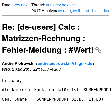
Date:
prev
next
· Thread:
first
prev
next
last
2017 Archives
by date
,
by thread
·
List index
Re: [de-users] Calc :
Matrizzen-Rechnung :
Fehler-Meldung : #Wert!
André Piotrowski <
andre.piotrowski -AT- gmx.de
>
Wed, 2 Aug 2017 22:10:50 +0200
Hi JoLa,

die korrekte Funktion dafür ist "SUMMENPRODU
Ges. Summe: = SUMMENPRODUKT(B1:B3; E1:E3)
