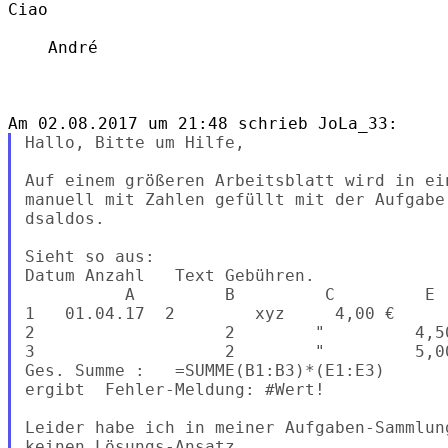
Ciao

    André

Hallo, Bitte um Hilfe,

Auf einem größeren Arbeitsblatt wird in ei
manuell mit Zahlen gefüllt mit der Aufgabe

dsaldos.

Sieht so aus:

Datum Anzahl   Text Gebühren.

          A         B         C         E

1   01.04.17  2        xyz     4,00 €

2                   2        "         4,50
3                   2        "         5,00
Ges. Summe :   =SUMME(B1:B3)*(E1:E3)

ergibt  Fehler-Meldung: #Wert!

Leider habe ich in meiner Aufgaben-Sammlung
keinen Lösungs-Ansatz.
