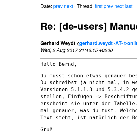
Date:
prev
next
· Thread:
first
prev
next
last
Re: [de-users] Manu
Gerhard Weydt <
gerhard.weydt -AT- t-onl
Wed, 2 Aug 2017 21:46:15 +0200
Hallo Bernd,

Du schreibst ja nicht mal, in w
Versionen 5.1.1.3 und 5.3.4.2 
stellen, Einfügen -> Beschriftu
erscheint sie unter der Tabell
mal
genauer, was du tust. Welch
Text steht, ist natürlich der 
Gruß
