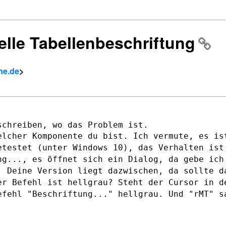
elle Tabellenbeschriftung
ine.de
>
elcher Komponente du bist. Ich vermute,
es is
getestet
(unter Windows 10), das Verhalten ist
ng..., es öffnet sich ein Dialog, da gebe
ich
e. Deine
Version liegt dazwischen, da sollte d
er Befehl ist hellgrau? Steht der Cursor in
d
Befehl
"Beschriftung..." hellgrau. Und "rMT" s