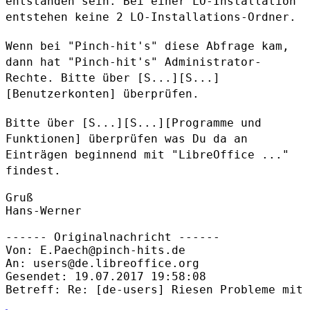
entstanden sein. Bei einer LO-Installation
entstehen keine 2 LO-Installations-Ordner.
Wenn bei "Pinch-hit's" diese Abfrage kam,
dann hat "Pinch-hit's"
Administrator-
Rechte. Bitte über [S...][S...]
[Benutzerkonten]
überprüfen.
Bitte über [S...][S...][Programme und
Funktionen] überprüfen was Du da
an
Einträgen beginnend mit "LibreOffice ..."
findest.
Gruß

Hans-Werner

------ Originalnachricht ------

Von: E.Paech@pinch-hits.de

An: users@de.libreoffice.org

Gesendet: 19.07.2017 19:58:08

Betreff: Re: [de-users] Riesen Probleme mit 