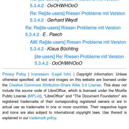
5.3.4.2
·
OoOHWHOoO
Re: Re[de-users] Riesen Probleme mit Version
5.3.4.2
·
Gerhard Weydt
Re: Re[de-users] Riesen Probleme mit Version
5.3.4.2
·
E . Paech
AW: Re[de-users] Riesen Probleme mit Version
5.3.4.2
·
Klaus Büchting
[de-users] Re: Riesen Probleme mit Version
5.3.4.2
·
OoOHWHOoO
Privacy Policy
|
Impressum (Legal Info)
|
: Unless
Copyright information
otherwise specified, all text and images on this website are licensed under
the
Creative Commons Attribution-Share Alike 3.0 License
. This does not
include the source code of LibreOffice, which is licensed under the Mozilla
Public License (
MPLv2
). "LibreOffice" and "The Document Foundation" are
registered trademarks of their corresponding registered owners or are in
actual use as trademarks in one or more countries. Their respective logos
and icons are also subject to international copyright laws. Use thereof is
explained in our
trademark policy
.