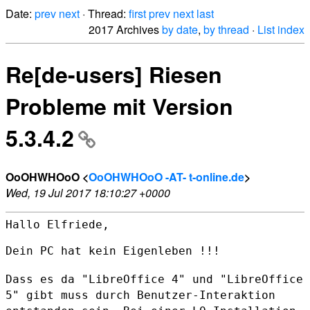
Date:
prev
next
· Thread:
first
prev
next
last
2017 Archives
by date
,
by thread
·
List index
Re[de-users] Riesen
Probleme mit Version
5.3.4.2
OoOHWHOoO <
OoOHWHOoO -AT- t-online.de
>
Wed, 19 Jul 2017 18:10:27 +0000
Hallo Elfriede,

Dein PC hat kein Eigenleben !!!

Dass es da "LibreOffice 4" und "LibreOffice
5" gibt muss durch
Benutzer-Interaktion