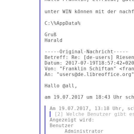
unter WIN können mit der nach
C:\%AppData%

Gruß

Harald

-----Original-Nachricht-----

Betreff: Re: [de-users] Riesen
Datum: 2017-07-19T18:57:42+020
Von: "Franklin Schiftan" <fran
An: "users@de.libreoffice.org"
Hallo @all,

am 19.07.2017 um 18:43 Uhr sch
Angezeigt wird:

Benutzer

     Administrator
