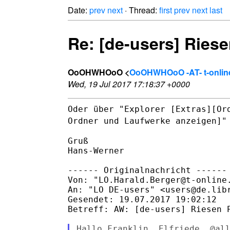
Date:
prev
next
· Thread:
first
prev
next
last
Re: [de-users] Riese
OoOHWHOoO <
OoOHWHOoO -AT- t-onlin
Wed, 19 Jul 2017 17:18:37 +0000
Oder über "Explorer [Extras][Or
Ordner und Laufwerke anzeigen]
Gruß

Hans-Werner

------ Originalnachricht ------

Von: "LO.Harald.Berger@t-online.
An: "LO DE-users" <users@de.libr
Gesendet: 19.07.2017 19:02:12

Betreff: AW: [de-users] Riesen P
Hallo Franklin, Elfriede, @all