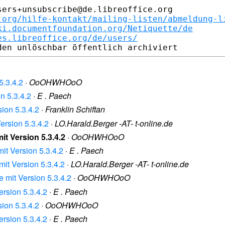
ers+unsubscribe@de.libreoffice.org

.org/hilfe-kontakt/mailing-listen/abmeldung-l
ki.documentfoundation.org/Netiquette/de
es.libreoffice.org/de/users/
5.3.4.2
·
OoOHWHOoO
n 5.3.4.2
·
E . Paech
ion 5.3.4.2
·
Franklin Schiftan
ersion 5.3.4.2
·
LO.Harald.Berger -AT- t-online.de
it Version 5.3.4.2
·
OoOHWHOoO
it Version 5.3.4.2
·
E . Paech
it Version 5.3.4.2
·
LO.Harald.Berger -AT- t-online.de
 mit Version 5.3.4.2
·
OoOHWHOoO
rsion 5.3.4.2
·
E . Paech
ion 5.3.4.2
·
OoOHWHOoO
rsion 5.3.4.2
·
E . Paech