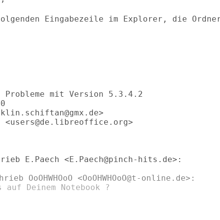
folgenden Eingabezeile im Explorer, die
Ordne
 Probleme mit Version 5.3.4.2

0

klin.schiftan@gmx.de>

 <users@de.libreoffice.org>

rieb E.Paech <E.Paech@pinch-hits.de>:
