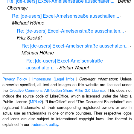
Re: [de-users] Excel-Ameisenstraße ausschalten...
·
Bernd
Obermayr
Re: [de-users] Excel-Ameisenstraße ausschalten...
·
Michael Höhne
Re: [de-users] Excel-Ameisenstraße ausschalten...
·
Fritz Szekät
Re: [de-users] Excel-Ameisenstraße ausschalten...
·
Michael Höhne
Re: [de-users] Excel-Ameisenstraße
ausschalten...
·
Stefan Weigel
Privacy Policy
|
Impressum (Legal Info)
|
: Unless
Copyright information
otherwise specified, all text and images on this website are licensed under
the
Creative Commons Attribution-Share Alike 3.0 License
. This does not
include the source code of LibreOffice, which is licensed under the Mozilla
Public License (
MPLv2
). "LibreOffice" and "The Document Foundation" are
registered trademarks of their corresponding registered owners or are in
actual use as trademarks in one or more countries. Their respective logos
and icons are also subject to international copyright laws. Use thereof is
explained in our
trademark policy
.