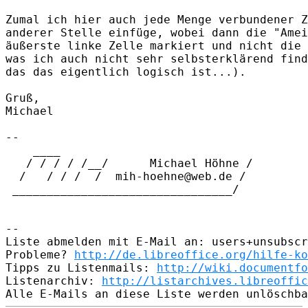
Zumal ich hier auch jede Menge verbundener Z
anderer Stelle einfüge, wobei dann die "Amei
äußerste linke Zelle markiert und nicht die 
was ich auch nicht sehr selbsterklärend find
das das eigentlich logisch ist...).

Gruß,

Michael

-- 

    ____        

   / / / / /__/      Michael Höhne /

  /   / / /  /  mih-hoehne@web.de /

 ________________________________/

-- 

Liste abmelden mit E-Mail an: users+unsubscr
Probleme? 
http://de.libreoffice.org/hilfe-ko
Tipps zu Listenmails: 
http://wiki.documentfo
Listenarchiv: 
http://listarchives.libreoffic