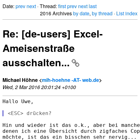
Date:
prev
next
· Thread:
first
prev
next
last
2016 Archives
by date
,
by thread
·
List index
Re: [de-users] Excel-
Ameisenstraße
ausschalten...
Michael Höhne <
mih-hoehne -AT- web.de
>
Wed, 2 Mar 2016 20:01:24 +0100
Hallo Uwe,

Hin und wieder ist das o.k., aber bei manche
denen ich eine Übersicht durch zigfaches Cop
möchte, ist das ein bisschen sehr nervig...
