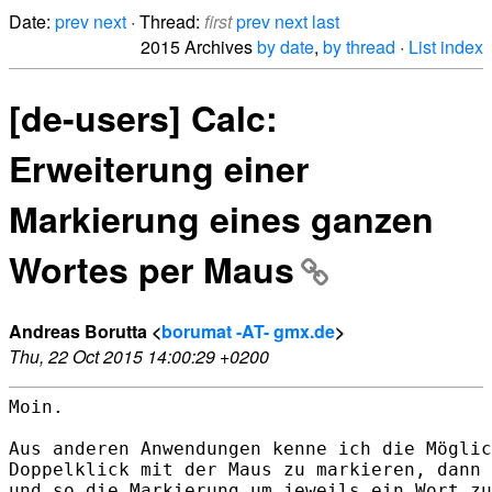
Date:
prev
next
· Thread:
first
prev
next
last
2015 Archives
by date
,
by thread
·
List index
[de-users] Calc:
Erweiterung einer
Markierung eines ganzen
Wortes per Maus
Andreas Borutta <
borumat -AT- gmx.de
>
Thu, 22 Oct 2015 14:00:29 +0200
Moin.

Aus anderen Anwendungen kenne ich die Möglic
Doppelklick mit der Maus zu markieren, dann 
und so die Markierung um jeweils ein Wort zu