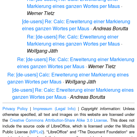
Markierung eines ganzen Wortes per Maus
·
Werner Tietz
[de-users] Re: Calc: Erweiterung einer Markierung
eines ganzen Wortes per Maus
·
Andreas Borutta
Re: [de-users] Re: Calc: Erweiterung einer
Markierung eines ganzen Wortes per Maus
·
Wolfgang Jäth
Re: [de-users] Re: Calc: Erweiterung einer Markierung
eines ganzen Wortes per Maus
·
Werner Tietz
Re: [de-users] Calc: Erweiterung einer Markierung eines
ganzen Wortes per Maus
·
Wolfgang Jäth
[de-users] Re: Calc: Erweiterung einer Markierung eines
ganzen Wortes per Maus
·
Andreas Borutta
Privacy Policy
|
Impressum (Legal Info)
|
: Unless
Copyright information
otherwise specified, all text and images on this website are licensed under
the
Creative Commons Attribution-Share Alike 3.0 License
. This does not
include the source code of LibreOffice, which is licensed under the Mozilla
Public License (
MPLv2
). "LibreOffice" and "The Document Foundation" are