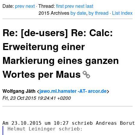
Date:
prev
next
· Thread:
first
prev
next
last
2015 Archives
by date
,
by thread
·
List index
Re: [de-users] Re: Calc:
Erweiterung einer
Markierung eines ganzen
Wortes per Maus
Wolfgang Jäth <
jawo.ml.hamster -AT- arcor.de
>
Fri, 23 Oct 2015 19:24:41 +0200
Helmut Leininger schrieb:
