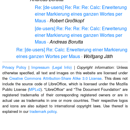
Re: [de-users] Re: Re: Re: Calc: Erweiterung
einer Markierung eines ganzen Wortes per
Maus
·
Robert Großkopf
[de-users] Re: Re: Re: Re: Calc: Erweiterung
einer Markierung eines ganzen Wortes per
Maus
·
Andreas Borutta
Re: [de-users] Re: Calc: Erweiterung einer Markierung
eines ganzen Wortes per Maus
·
Wolfgang Jäth
Privacy Policy
|
Impressum (Legal Info)
|
: Unless
Copyright information
otherwise specified, all text and images on this website are licensed under
the
Creative Commons Attribution-Share Alike 3.0 License
. This does not
include the source code of LibreOffice, which is licensed under the Mozilla
Public License (
MPLv2
). "LibreOffice" and "The Document Foundation" are
registered trademarks of their corresponding registered owners or are in
actual use as trademarks in one or more countries. Their respective logos
and icons are also subject to international copyright laws. Use thereof is
explained in our
trademark policy
.