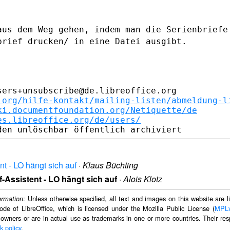
aus dem Weg gehen, indem man die
Serienbriefe
brief drucken/ in eine Datei ausgibt.
ers+unsubscribe@de.libreoffice.org

.org/hilfe-kontakt/mailing-listen/abmeldung-l
ki.documentfoundation.org/Netiquette/de
es.libreoffice.org/de/users/
ent - LO hängt sich auf
·
Klaus Büchting
ef-Assistent - LO hängt sich auf
·
Alois Klotz
: Unless otherwise specified, all text and images on this website are
ormation
ode of LibreOffice, which is licensed under the Mozilla Public License (
MPL
 owners or are in actual use as trademarks in one or more countries. Their resp
k policy
.