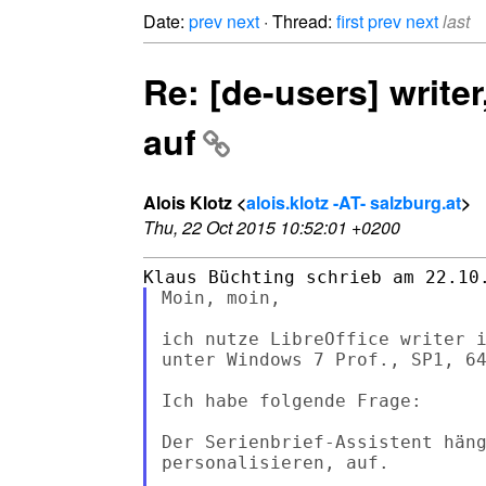
Date:
prev
next
· Thread:
first
prev
next
last
Re: [de-users] writer
auf
Alois Klotz <
alois.klotz -AT- salzburg.at
>
Thu, 22 Oct 2015 10:52:01 +0200
Moin, moin,

ich nutze LibreOffice writer i
unter Windows 7 Prof., SP1, 64
Ich habe folgende Frage:

Der Serienbrief-Assistent häng
personalisieren, auf.
