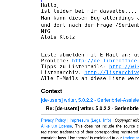
Hallo,

Man kann diesem Bug allerdings 
und dort nach der Frage
/Serien
MfG

Alois Klotz

--

Liste abmelden mit E-Mail an: us
Probleme? 
http://de.libreoffice
Tipps zu Listenmails: 
http://wi
Listenarchiv: 
http://listarchiv
Context
[de-users] writer, 5.0.2.2 - Serienbrief-Assist
Re: [de-users] writer, 5.0.2.2 - Serienbri
Privacy Policy
|
Impressum (Legal Info)
|
Copyright inf
Alike 3.0 License
. This does not include the source c
registered trademarks of their corresponding registered
copyright laws. Use thereof is explained in our
trademar