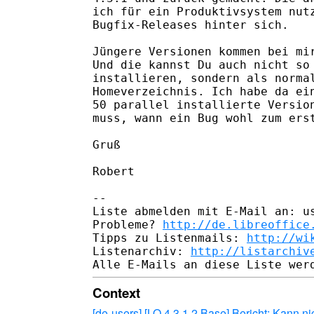
ich für ein Produktivsystem nutz
Bugfix-Releases hinter sich.

Jüngere Versionen kommen bei mir
Und die kannst Du auch nicht so 
installieren, sondern als normal
Homeverzeichnis. Ich habe da ein
50 parallel installierte Version
muss, wann ein Bug wohl zum erst
Gruß

Robert

-- 

Liste abmelden mit E-Mail an: us
Probleme? 
http://de.libreoffice
Tipps zu Listenmails: 
http://wi
Listenarchiv: 
http://listarchiv
Context
[de-users] [LO 4.3.1.2 Base] Bericht: Kann ni