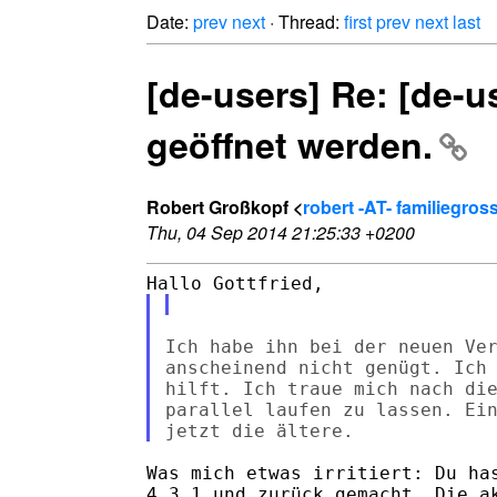
Date:
prev
next
· Thread:
first
prev
next
last
[de-users] Re: [de-u
geöffnet werden.
Robert Großkopf <
robert -AT- familiegros
Thu, 04 Sep 2014 21:25:33 +0200
Ich habe ihn bei der neuen Ver
anscheinend nicht genügt. Ich 
hilft. Ich traue mich nach die
parallel laufen zu lassen. Ein
Was mich etwas irritiert: Du has
4.3.1 und zurück gemacht. Die ak