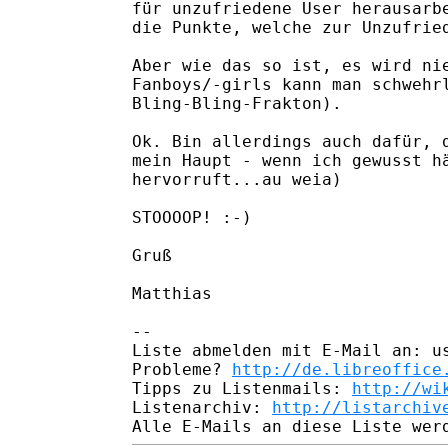
für unzufriedene User herausarbe
die Punkte, welche zur Unzufried
Aber wie das so ist, es wird nie
Fanboys/-girls kann man schwehrl
Bling-Bling-Frakton).

Ok. Bin allerdings auch dafür, d
mein Haupt - wenn ich gewusst hä
hervorruft...au weia)

STOOOOP! :-)

Gruß

Matthias

-- 

Liste abmelden mit E-Mail an: us
Probleme? 
http://de.libreoffice
Tipps zu Listenmails: 
http://wi
Listenarchiv: 
http://listarchiv