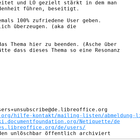
itet und LO gezielt stärkt in dem man

enheit führen, beseitigt.

mals 100% zufriedene User geben.

ich überzeugen. (aka die

as Thema hier zu beenden. (Asche über

tte dass dieses Thema so eine Resonanz

ers+unsubscribe@de.libreoffice.org

.org/hilfe-kontakt/mailing-listen/abmeldung-l
ki.documentfoundation.org/Netiquette/de
es.libreoffice.org/de/users/