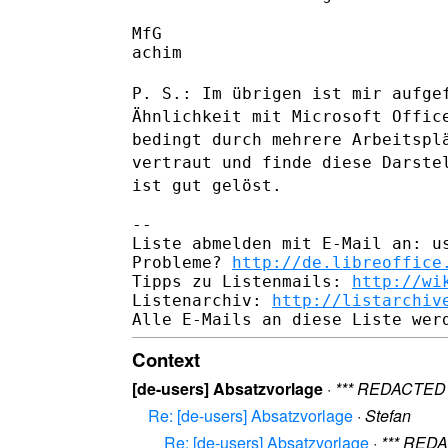
MfG

achim

P. S.: Im übrigen ist mir aufge
Ähnlichkeit mit Microsoft Offi
bedingt durch mehrere Arbeitspl
vertraut und finde diese
Darste
ist gut gelöst.
--

Liste abmelden mit E-Mail an: us
Probleme? 
http://de.libreoffice
Tipps zu Listenmails: 
http://wi
Listenarchiv: 
http://listarchiv
Context
[de-users] Absatzvorlage
·
*** REDACTED 
Re: [de-users] Absatzvorlage
·
Stefan
Re: [de-users] Absatzvorlage
·
*** REDA