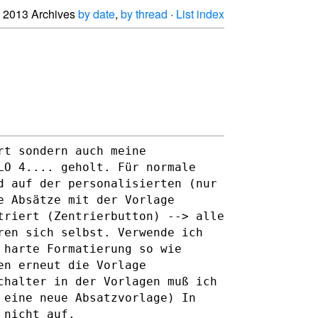
2013 Archives
by date
,
by thread
·
List index
rt sondern auch meine
LO 4.... geholt. Für normale
d auf der personalisierten (nur
e Absätze mit der Vorlage
ntriert
(Zentrierbutton) --> alle
eren sich selbst.
Verwende ich
 harte Formatierung so wie
zen erneut die
Vorlage
chalter in der Vorlagen muß ich
n eine neue Absatzvorlage)
In
 nicht auf.