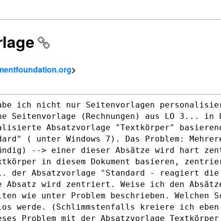
rlage
mentfoundation.org
>
abe ich nicht nur Seitenvorlagen
personalisie
ine
Seitenvorlage (Rechnungen) aus LO 3... in 
alisierte Absatzvorlage "Textkörper"
basieren
dard" ( unter Windows 7).
Das Problem: Mehrer
ündig) --> einer dieser Absätze wird hart ze
extkörper in
diesem Dokument basieren, zentri
cl. der Absatzvorlage
"Standard - reagiert die
e Absatz wird zentriert. Weise ich den Absät
lten wie unter Problem beschrieben.
Welchen S
los werde. (Schlimmstenfalls kreiere ich ebe
eses Problem mit der Absatzvorlage
Textkörper