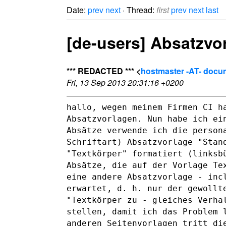
Date:
prev
next
· Thread:
first
prev
next
last
[de-users] Absatzvo
*** REDACTED *** <
hostmaster -AT- docu
Fri, 13 Sep 2013 20:31:16 +0200
hallo, wegen meinem Firmen CI h
Absatzvorlagen. Nun habe ich e
Absätze verwende ich die person
Schriftart) Absatzvorlage
"Stan
"Textkörper" formatiert
(linksb
Absätze, die auf der Vorlage T
eine andere Absatzvorlage - in
erwartet, d. h. nur
der gewollt
"Textkörper zu - gleiches Verha
stellen, damit ich das Problem
anderen Seitenvorlagen tritt di