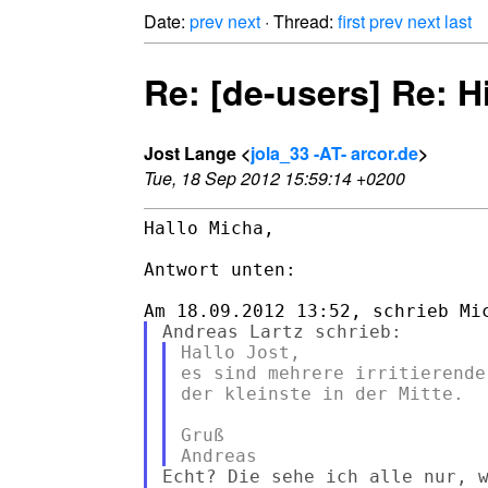
Date:
prev
next
· Thread:
first
prev
next
last
Re: [de-users] Re: H
Jost Lange <
jola_33 -AT- arcor.de
>
Tue, 18 Sep 2012 15:59:14 +0200
Hallo Micha,

Antwort unten:

Hallo Jost,

es sind mehrere irritierende
der kleinste in der Mitte.

Gruß

Echt? Die sehe ich alle nur, w