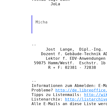
        JoLa

Micha

-- 

      Jost  Lange,  Dipl.-Ing.

    Dozent f. Gebäude-Technik AD
      Lektor f. EDV-Anwendungen

 59075 Hamm/Westf.  Eschstr. 1b 
       R + F: 02381 - 72838

-- 

Informationen zum Abmelden: E-Ma
Probleme? 
http://de.libreoffice
Tipps zu Listenmails: 
http://wi
Listenarchiv: 
http://listarchiv