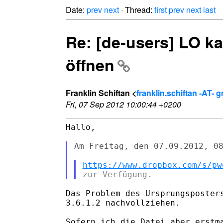
Date:
prev
next
· Thread:
first
prev
next
last
Re: [de-users] LO k
öffnen
Franklin Schiftan <
franklin.schiftan -AT- 
Fri, 07 Sep 2012 10:00:44 +0200
Hallo,

Am Freitag, den 07.09.2012, 08
https://www.dropbox.com/s/pw
Das Problem des Ursprungsposters
3.6.1.2 nachvollziehen.

Sofern ich die Datei aber erstma