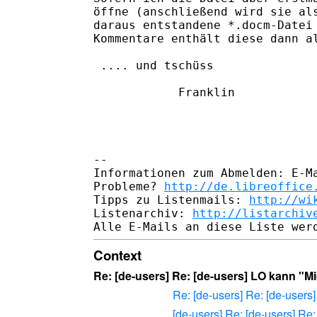
öffne (anschließend wird sie als
daraus entstandene *.docm-Datei 
Kommentare enthält diese dann al
 .... und tschüss

            Franklin

-- 

Informationen zum Abmelden: E-Ma
Probleme? 
http://de.libreoffice
Tipps zu Listenmails: 
http://wi
Listenarchiv: 
http://listarchiv
Context
Re: [de-users] Re: [de-users] LO kann "M
Re: [de-users] Re: [de-user
[de-users] Re: [de-users] Re