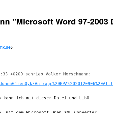
ann "Microsoft Word 97-2003
gmx.de
>
:33 +0200 schrieb Volker Merschmann:

duhnm01ren0yk/Anfrage%20BPA%2020120906%20Altl
 kann ich mit dieser Datei und LibO

l mit dem Microsoft Open XML Converter
