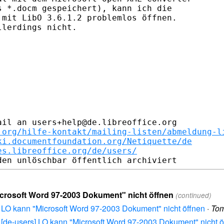
 *.docm gespeichert), kann ich die

mit LibO 3.6.1.2 problemlos öffnen.

lerdings nicht.

il an users+help@de.libreoffice.org

.org/hilfe-kontakt/mailing-listen/abmeldung-l
ki.documentfoundation.org/Netiquette/de
es.libreoffice.org/de/users/
icrosoft Word 97-2003 Dokument" nicht öffnen
(continued)
s] LO kann "Microsoft Word 97-2003 Dokument" nicht öffnen
·
To
: [de-users] LO kann "Microsoft Word 97-2003 Dokument" nicht ö