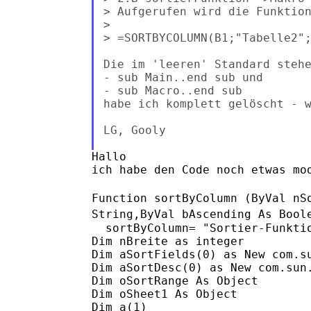
> Aufgerufen wird die Funktion
>

> =SORTBYCOLUMN(B1;"Tabelle2";
Die im 'leeren' Standard stehe
- sub Main..end sub und

- sub Macro..end sub

habe ich komplett gelöscht - w
LG, Gooly

Hallo

ich habe den Code noch etwas mod
Function sortByColumn (ByVal nS
String,ByVal bAscending As Bool
  sortByColumn= "Sortier-Funktio
Dim nBreite as integer

Dim aSortFields(0) as New com.su
Dim aSortDesc(0) as New com.sun.
Dim oSortRange As Object

Dim oSheet1 As Object

Dim a(1)
