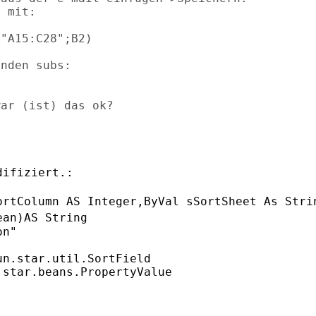
 mit:

"A15:C28";B2)

nden subs:

ar (ist) das ok?

ifiziert.:

ortColumn AS Integer,ByVal sSortSheet As
Stri
ean)AS String
n"

n.star.util.SortField

star.beans.PropertyValue
