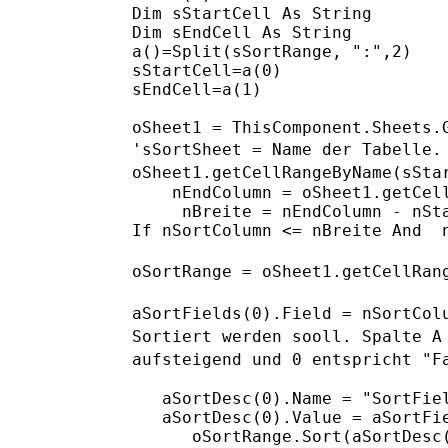
Dim sStartCell As String

Dim sEndCell As String

a()=Split(sSortRange, ":",2)

sStartCell=a(0)

sEndCell=a(1)

'sSortSheet = Name der Tabelle.
oSheet1.getCellRangeByName(sSta
    nEndColumn = oSheet1.getCell
     nBreite = nEndColumn - nSta
If nSortColumn <= nBreite And  n
oSortRange = oSheet1.getCellRan
aSortFields(0).Field = nSortCol
Sortiert werden sooll.
Spalte 
aufsteigend und 0 entspricht "F
   aSortDesc(0).Name = "SortFiel
   aSortDesc(0).Value = aSortFie
      oSortRange.Sort(aSortDesc(