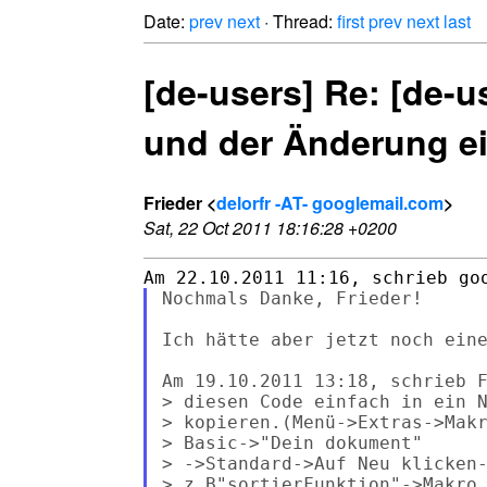
Date:
prev
next
· Thread:
first
prev
next
last
[de-users] Re: [de-u
und der Änderung ei
Frieder <
delorfr -AT- googlemail.com
>
Sat, 22 Oct 2011 18:16:28 +0200
Nochmals Danke, Frieder!

Ich hätte aber jetzt noch eine
Am 19.10.2011 13:18, schrieb F
> diesen Code einfach in ein N
> kopieren.(Menü->Extras->Makr
> Basic->"Dein dokument"

> ->Standard->Auf Neu klicken-
> z.B"sortierFunktion"->Makro 