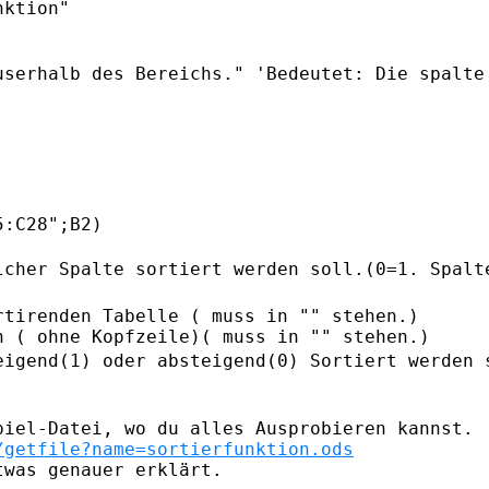
ktion"

userhalb des Bereichs." 'Bedeutet:
Die spalte
:C28";B2)

lcher Spalte sortiert werden soll.(0=1.
Spalt
tirenden Tabelle ( muss in "" stehen.)

eigend(1) oder absteigend(0) Sortiert
werden 
/getfile?name=sortierfunktion.ods
was genauer erklärt.
