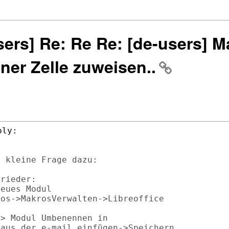
sers] Re: Re Re: [de-users] 
ner Zelle zuweisen..
 kleine Frage dazu:

rieder:

eues Modul

os->MakrosVerwalten->Libreoffice

> Modul Umbenennen in

aus der e-mail einfügen->Speichern.
