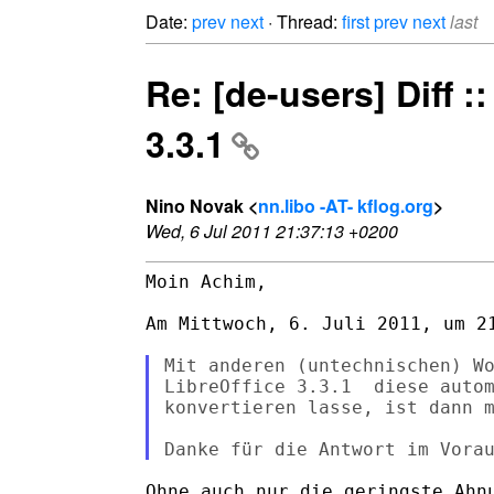
Date:
prev
next
· Thread:
first
prev
next
last
Re: [de-users] Diff 
3.3.1
Nino Novak <
nn.libo -AT- kflog.org
>
Wed, 6 Jul 2011 21:37:13 +0200
Moin Achim,

Am Mittwoch, 6. Juli 2011, um 21
Mit anderen (untechnischen) Wo
LibreOffice 3.3.1  diese autom
konvertieren lasse, ist dann m
Ohne auch nur die geringste Ahnu