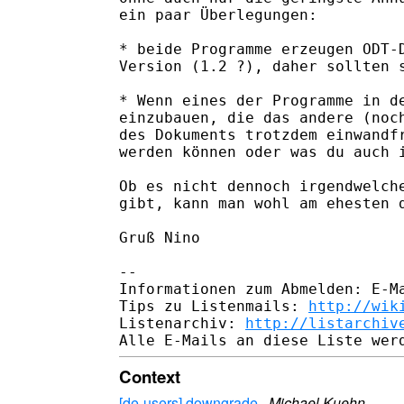
ein paar Überlegungen:

* beide Programme erzeugen ODT-D
Version (1.2 ?), daher sollten s
* Wenn eines der Programme in de
einzubauen, die das andere (noch
des Dokuments trotzdem einwandfr
werden können oder was du auch i
Ob es nicht dennoch irgendwelche
gibt, kann man wohl am ehesten d
Gruß Nino

-- 

Informationen zum Abmelden: E-Ma
Tips zu Listenmails: 
http://wik
Listenarchiv: 
http://listarchiv
Context
[de-users] downgrade
·
Michael Kuehn