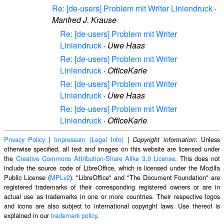
Re: [de-users] Problem mit Writer Liniendruck
·
Manfred J. Krause
Re: [de-users] Problem mit Writer
Liniendruck
·
Uwe Haas
Re: [de-users] Problem mit Writer
Liniendruck
·
OfficeKarle
Re: [de-users] Problem mit Writer
Liniendruck
·
Uwe Haas
Re: [de-users] Problem mit Writer
Liniendruck
·
OfficeKarle
Privacy Policy
|
Impressum (Legal Info)
|
: Unless
Copyright information
otherwise specified, all text and images on this website are licensed under
the
Creative Commons Attribution-Share Alike 3.0 License
. This does not
include the source code of LibreOffice, which is licensed under the Mozilla
Public License (
MPLv2
). "LibreOffice" and "The Document Foundation" are
registered trademarks of their corresponding registered owners or are in
actual use as trademarks in one or more countries. Their respective logos
and icons are also subject to international copyright laws. Use thereof is
explained in our
trademark policy
.