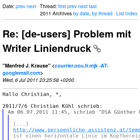
Date:
prev
next
· Thread:
first
prev
next
last
2011 Archives
by date
,
by thread
·
List index
Re: [de-users] Problem mit
Writer Liniendruck
"Manfred J. Krause" <
courrier.oou.fr.mjk -AT-
googlemail.com
>
Wed, 6 Jul 2011 23:25:58 +0200
Hallo Christian, *,

http://www.persoenliche-assistenz.at/tem
ist einen horizontale Linie im Kopfbereic