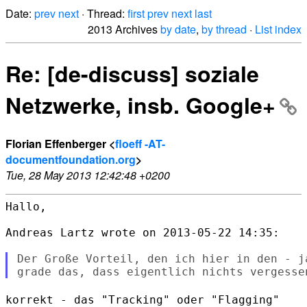
Date:
prev
next
· Thread:
first
prev
next
last
2013 Archives
by date
,
by thread
·
List index
Re: [de-discuss] soziale
Netzwerke, insb. Google+
Florian Effenberger <
floeff -AT-
documentfoundation.org
>
Tue, 28 May 2013 12:42:48 +0200
Hallo,

Andreas Lartz wrote on 2013-05-22 14:35:

Der Große Vorteil, den ich hier in den - j
korrekt - das "Tracking" oder "Flagging"