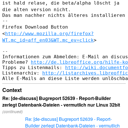
ist hald relase, die
beta/alpha löscht ja
die alten version nicht.
Das man nachher nichts älteres installieren 
Firefox Download Button
<
http://www.mozilla.org/firefox?
WT.mc_id=aff_en03&WT.mc_ev=click
>
--

Informationen zum Abmelden: E-Mail an discus
Probleme? 
http://de.libreoffice.org/hilfe-ko
Tipps zu Listenmails: 
http://wiki.documentfo
Listenarchiv: 
http://listarchives.libreoffic
Context
Re: [de-discuss] Bugreport 52639 - Report-Builder
zerlegt Datenbank-Dateien - vermutlich nur Linux 32bit
(continued)
Re: [de-discuss] Bugreport 52639 - Report-
Builder zerlegt Datenbank-Dateien - vermutlich