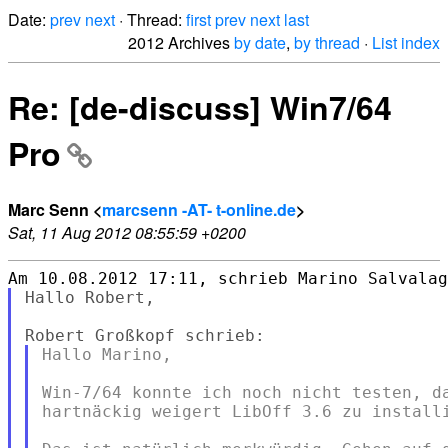
Date:
prev
next
· Thread:
first
prev
next
last
2012 Archives
by date
,
by thread
·
List index
Re: [de-discuss] Win7/64
Pro
Marc Senn <
marcsenn -AT- t-online.de
>
Sat, 11 Aug 2012 08:55:59 +0200
Hallo Robert,

Hallo Marino,

Win-7/64 konnte ich noch nicht testen, da
hartnäckig weigert LibOff 3.6 zu installi