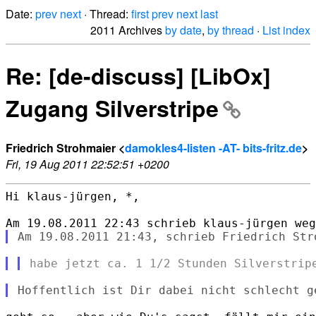
Date:
prev
next
· Thread:
first
prev
next
last
2011 Archives
by date
,
by thread
·
List index
Re: [de-discuss] [LibOx]
Zugang Silverstripe
Friedrich Strohmaier <
damokles4-listen -AT- bits-fritz.de
>
Fri, 19 Aug 2011 22:52:51 +0200
Hi klaus-jürgen, *,
