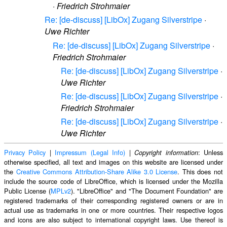
·
Friedrich Strohmaier
Re: [de-discuss] [LibOx] Zugang Silverstripe
·
Uwe Richter
Re: [de-discuss] [LibOx] Zugang Silverstripe
·
Friedrich Strohmaier
Re: [de-discuss] [LibOx] Zugang Silverstripe
·
Uwe Richter
Re: [de-discuss] [LibOx] Zugang Silverstripe
·
Friedrich Strohmaier
Re: [de-discuss] [LibOx] Zugang Silverstripe
·
Uwe Richter
Privacy Policy
|
Impressum (Legal Info)
|
: Unless
Copyright information
otherwise specified, all text and images on this website are licensed under
the
Creative Commons Attribution-Share Alike 3.0 License
. This does not
include the source code of LibreOffice, which is licensed under the Mozilla
Public License (
MPLv2
). "LibreOffice" and "The Document Foundation" are
registered trademarks of their corresponding registered owners or are in
actual use as trademarks in one or more countries. Their respective logos
and icons are also subject to international copyright laws. Use thereof is