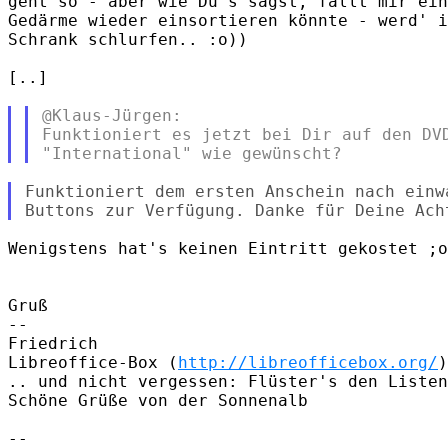
geht so - aber wie Du's sagst, fällt mir ein
Gedärme wieder einsortieren könnte - werd' i
Schrank schlurfen.. :o))

[..]

@Klaus-Jürgen:

Funktioniert es jetzt bei Dir auf den DVD
Funktioniert dem ersten Anschein nach einw
Wenigstens hat's keinen Eintritt gekostet ;o
Gruß

-- 

Friedrich

Libreoffice-Box (
http://libreofficebox.org/
)

.. und nicht vergessen: Flüster's den Listen
Schöne Grüße von der Sonnenalb

-- 
