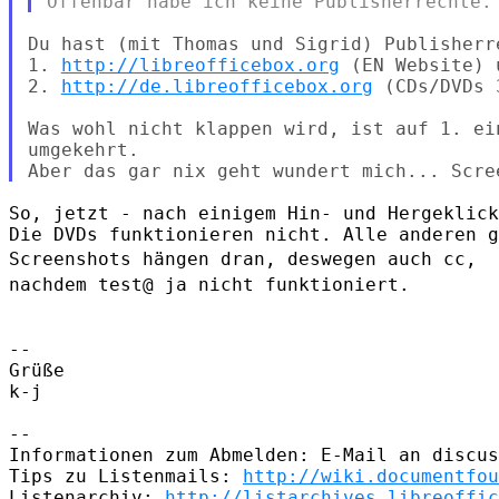
Du hast (mit Thomas und Sigrid) Publisherre
1. 
http://libreofficebox.org
 (EN Website) u
2. 
http://de.libreofficebox.org
 (CDs/DVDs 
Was wohl nicht klappen wird, ist auf 1. ei
umgekehrt.

So, jetzt - nach einigem Hin- und Hergeklick
Screenshots hängen dran, deswegen auch cc,
nachdem test@ ja nicht
funktioniert.
--

Grüße

k-j

--

Informationen zum Abmelden: E-Mail an discus
Tips zu Listenmails: 
http://wiki.documentfou
Listenarchiv: 
http://listarchives.libreoffic