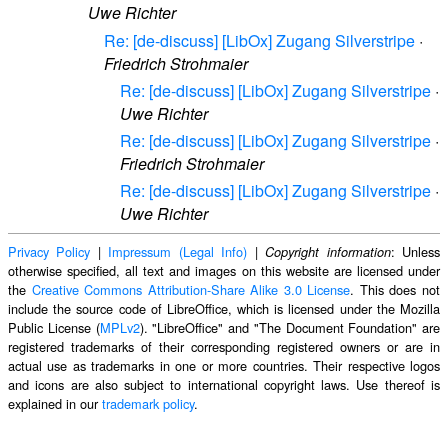
Uwe Richter
Re: [de-discuss] [LibOx] Zugang Silverstripe
·
Friedrich Strohmaier
Re: [de-discuss] [LibOx] Zugang Silverstripe
·
Uwe Richter
Re: [de-discuss] [LibOx] Zugang Silverstripe
·
Friedrich Strohmaier
Re: [de-discuss] [LibOx] Zugang Silverstripe
·
Uwe Richter
Privacy Policy
|
Impressum (Legal Info)
|
: Unless
Copyright information
otherwise specified, all text and images on this website are licensed under
the
Creative Commons Attribution-Share Alike 3.0 License
. This does not
include the source code of LibreOffice, which is licensed under the Mozilla
Public License (
MPLv2
). "LibreOffice" and "The Document Foundation" are
registered trademarks of their corresponding registered owners or are in
actual use as trademarks in one or more countries. Their respective logos
and icons are also subject to international copyright laws. Use thereof is
explained in our
trademark policy
.