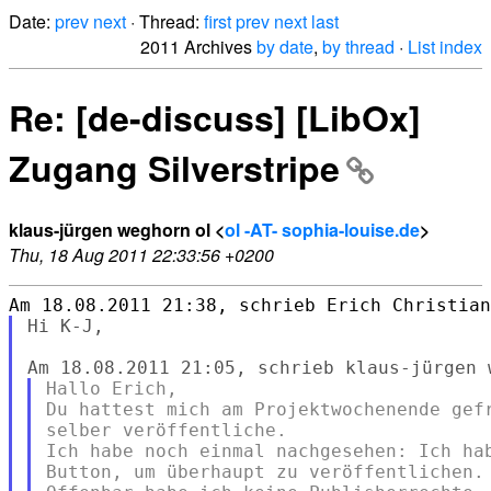
Date:
prev
next
· Thread:
first
prev
next
last
2011 Archives
by date
,
by thread
·
List index
Re: [de-discuss] [LibOx]
Zugang Silverstripe
klaus-jürgen weghorn ol <
ol -AT- sophia-louise.de
>
Thu, 18 Aug 2011 22:33:56 +0200
Hi K-J,

Hallo Erich,

Du hattest mich am Projektwochenende gefr
selber veröffentliche.

Ich habe noch einmal nachgesehen: Ich hab
Button, um überhaupt zu veröffentlichen. 