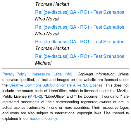
Thomas Hackert
Re: [de-discuss] QA - RC1 - Test Szenarios
·
Nino Novak
Re: [de-discuss] QA - RC1 - Test Szenarios
·
Nino Novak
Re: [de-discuss] QA - RC1 - Test Szenarios
·
Thomas Hackert
Re: [de-discuss] QA - RC1 - Test Szenarios
·
Michael
Privacy Policy
|
Impressum (Legal Info)
|
: Unless
Copyright information
otherwise specified, all text and images on this website are licensed under
the
Creative Commons Attribution-Share Alike 3.0 License
. This does not
include the source code of LibreOffice, which is licensed under the Mozilla
Public License (
MPLv2
). "LibreOffice" and "The Document Foundation" are
registered trademarks of their corresponding registered owners or are in
actual use as trademarks in one or more countries. Their respective logos
and icons are also subject to international copyright laws. Use thereof is
explained in our
trademark policy
.