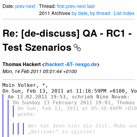
Date:
prev
next
· Thread:
first
prev
next
last
2011 Archives
by date
,
by thread
·
List index
Re: [de-discuss] QA - RC1 -
Test Szenarios
Thomas Hackert <
thackert -AT- nexgo.de
>
Mon, 14 Feb 2011 05:01:44 +0100
Moin Volker, *,

On Sun, Feb 13, 2011 at 05:38:40PM +010
Wer hat denn hier die Zeit, Muße und