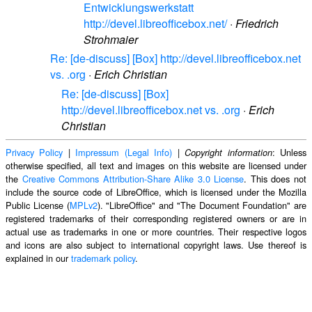
Entwicklungswerkstatt
http://devel.libreofficebox.net/
·
Friedrich
Strohmaier
Re: [de-discuss] [Box] http://devel.libreofficebox.net
vs. .org
·
Erich Christian
Re: [de-discuss] [Box]
http://devel.libreofficebox.net vs. .org
·
Erich
Christian
Privacy Policy
|
Impressum (Legal Info)
|
: Unless
Copyright information
otherwise specified, all text and images on this website are licensed under
the
Creative Commons Attribution-Share Alike 3.0 License
. This does not
include the source code of LibreOffice, which is licensed under the Mozilla
Public License (
MPLv2
). "LibreOffice" and "The Document Foundation" are
registered trademarks of their corresponding registered owners or are in
actual use as trademarks in one or more countries. Their respective logos
and icons are also subject to international copyright laws. Use thereof is
explained in our
trademark policy
.