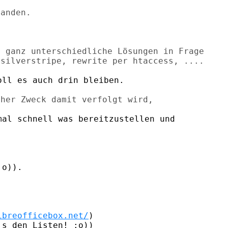
 ganz unterschiedliche Lösungen in Frage

ll es auch drin bleiben.

al schnell was bereitzustellen und

o)).

ibreofficebox.net/
)

s den Listen! :o))
