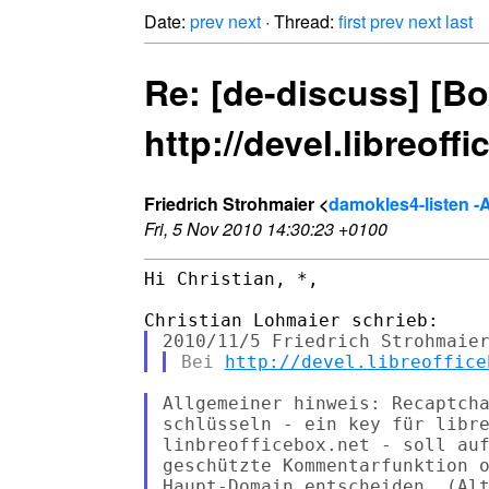
Date:
prev
next
· Thread:
first
prev
next
last
Re: [de-discuss] [Bo
http://devel.libreoffi
Friedrich Strohmaier <
damokles4-listen -AT
Fri, 5 Nov 2010 14:30:23 +0100
Hi Christian, *,

Bei 
http://devel.libreoffice
Allgemeiner hinweis: Recaptcha
schlüsseln - ein key für libre
linbreofficebox.net - soll auf
geschützte Kommentarfunktion o
Haupt-Domain entscheiden. (Alt