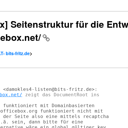
x] Seitenstruktur für die Ent
cebox.net/
- bits-fritz.de
>
box.net/
 funktioniert mit Domainbasierten

officebox.org funktioniert nicht mit

 der Seite also eine mittels recaptcha

.ä. sein, dann bitte für eine

ernative wäre ein global gültiger key,
