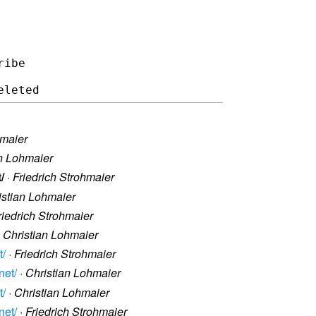
ibe

hmaier
n Lohmaier
/
·
Friedrich Strohmaier
istian Lohmaier
riedrich Strohmaier
·
Christian Lohmaier
t/
·
Friedrich Strohmaier
net/
·
Christian Lohmaier
t/
·
Christian Lohmaier
net/
·
Friedrich Strohmaier