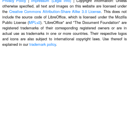
Privacy Policy
|
Impressum (Legal Info)
|
: Unless
Copyright information
otherwise specified, all text and images on this website are licensed under
the
Creative Commons Attribution-Share Alike 3.0 License
. This does not
include the source code of LibreOffice, which is licensed under the Mozilla
Public License (
MPLv2
). "LibreOffice" and "The Document Foundation" are
registered trademarks of their corresponding registered owners or are in
actual use as trademarks in one or more countries. Their respective logos
and icons are also subject to international copyright laws. Use thereof is
explained in our
trademark policy
.