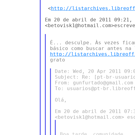
 <
http://listarchives.libreof
Em 20 de abril de 2011 09:21, 
<betovisk1@hotmail.com>escreve
É... desculpe. Às vezes fica
http://listarchives.libreoff
grato

Date: Wed, 20 Apr 2011 09:0
Subject: Re: [pt-br-usuari
From: gunfurtado@gmail.com

To: usuarios@pt-br.libreoff
Olá,

Em 20 de abril de 2011 07:3
Boa tarde, comunidade,
