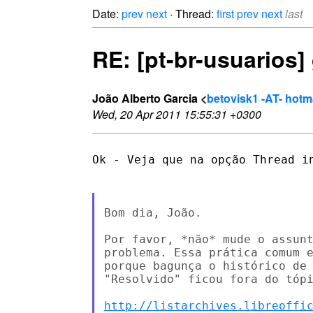
Date:
prev
next
· Thread:
first
prev
next
last
RE: [pt-br-usuarios]
João Alberto Garcia <
betovisk1 -AT- hotm
Wed, 20 Apr 2011 15:55:31 +0300
Ok - Veja que na opção Thread i
Bom dia, João.

Por favor, *não* mude o assunt
problema. Essa prática comum e
porque bagunça o histórico de 
"Resolvido" ficou fora do tópi
http://listarchives.libreoffi