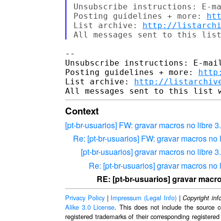
Unsubscribe instructions: E-ma
Posting guidelines + more: 
ht
List archive: 
http://listarch
-- 

Unsubscribe instructions: E-mail
Posting guidelines + more: 
http
List archive: 
http://listarchiv
Context
[pt-br-usuarios] FW: gravar macros no libre 3
Re: [pt-br-usuarios] FW: gravar macros no l
[pt-br-usuarios] gravar macros no libre 
Re: [pt-br-usuarios] gravar macros no 
RE: [pt-br-usuarios] gravar macro
Privacy Policy
|
Impressum (Legal Info)
|
Copyright inf
Alike 3.0 License
. This does not include the source c
registered trademarks of their corresponding registered