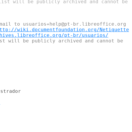
mail to usuarios+help@pt-br.libreoffice.org

ttp://wiki.documentfoundation.org/Netiquette
hives.libreoffice.org/pt-br/usuarios/
st will be publicly archived and cannot be



m