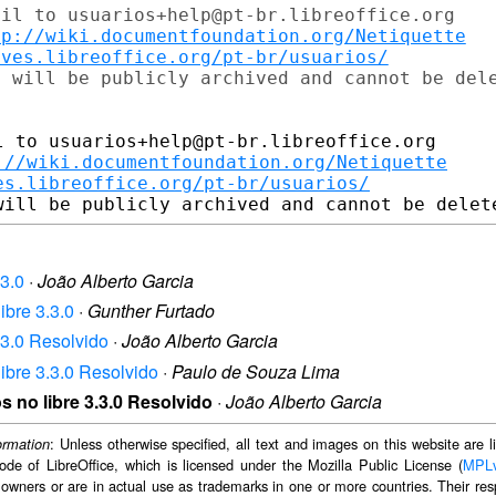
il to usuarios+help@pt-br.libreoffice.org

tp://wiki.documentfoundation.org/Netiquette
ives.libreoffice.org/pt-br/usuarios/
 to usuarios+help@pt-br.libreoffice.org

://wiki.documentfoundation.org/Netiquette
es.libreoffice.org/pt-br/usuarios/
.3.0
·
João Alberto Garcia
ibre 3.3.0
·
Gunther Furtado
3.3.0 Resolvido
·
João Alberto Garcia
libre 3.3.0 Resolvido
·
Paulo de Souza Lima
s no libre 3.3.0 Resolvido
·
João Alberto Garcia
: Unless otherwise specified, all text and images on this website are
ormation
ode of LibreOffice, which is licensed under the Mozilla Public License (
MPL
 owners or are in actual use as trademarks in one or more countries. Their resp