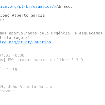
fice.org/pt-br/usuarios/
>Abraço.

João Alberto Garcia

u:

mos aparvalhados pela urgência, e esquecemos d
ice.org/pt-br/usuarios
7:01 -0300

os] FW: gravar macros no libre 3.3.0

ice.org

4, João Alberto Garcia
