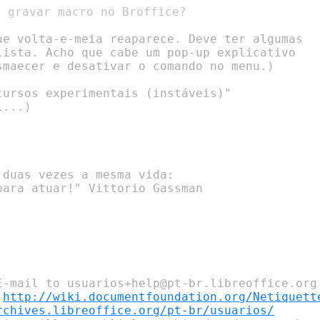
ue volta-e-meia reaparece. Deve ter algumas

lista. Acho que cabe um pop-up explicativo

smaecer e desativar o comando no menu.)

ursos experimentais (instáveis)"

...)

duas vezes a mesma vida:

ara atuar!" Vittorio Gassman

E-mail to usuarios+help@pt-br.libreoffice.org

 
http://wiki.documentfoundation.org/Netiquett
rchives.libreoffice.org/pt-br/usuarios/