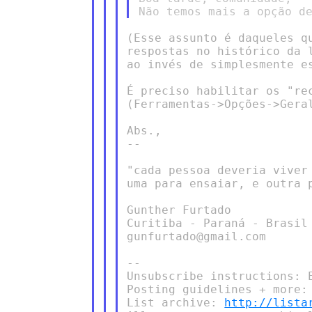
(Esse assunto é daqueles q
respostas no histórico da 
ao invés de simplesmente e
É preciso habilitar os "rec
(Ferramentas->Opções->Geral
Abs.,

--

"cada pessoa deveria viver 
uma para ensaiar, e outra p
Gunther Furtado

Curitiba - Paraná - Brasil

gunfurtado@gmail.com

--

Unsubscribe instructions: 
Posting guidelines + more:
List archive: 
http://lista