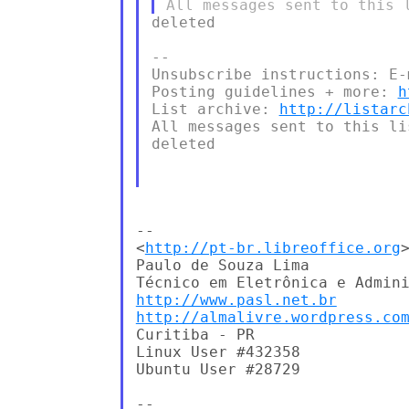
deleted

--

Unsubscribe instructions: E-
Posting guidelines + more: 
h
List archive: 
http://listarc
All messages sent to this li
deleted

-- 

<
http://pt-br.libreoffice.org
>
Paulo de Souza Lima

http://www.pasl.net.br
http://almalivre.wordpress.co
Curitiba - PR

Linux User #432358

Ubuntu User #28729

-- 
