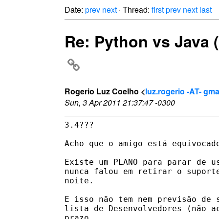
Date:
prev
next
· Thread:
first
prev
next
last
Re: Python vs Java (
Rogerio Luz Coelho <
luz.rogerio -AT- gm
Sun, 3 Apr 2011 21:37:47 -0300
3.4???

Acho que o amigo está equivocado
Existe um PLANO para parar de us
nunca falou em retirar o suporte
noite.

E isso não tem nem previsão de s
lista de Desenvolvedores (não ac
prazo.
