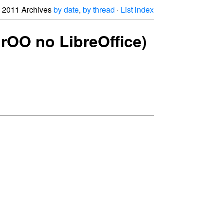
2011 Archives
by date
,
by thread
·
List index
GrOO no LibreOffice)