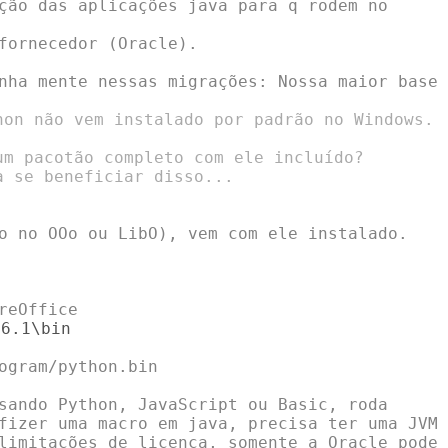
fornecedor (Oracle).

hon não vem instalado por padrão no Windows.

um pacotão completo com ele incluído?

 se beneficiar disso...

ogram/python.bin

sando Python, JavaScript ou Basic, roda

fizer uma macro em java, precisa ter uma JVM

limitações de licença, somente a Oracle pode
