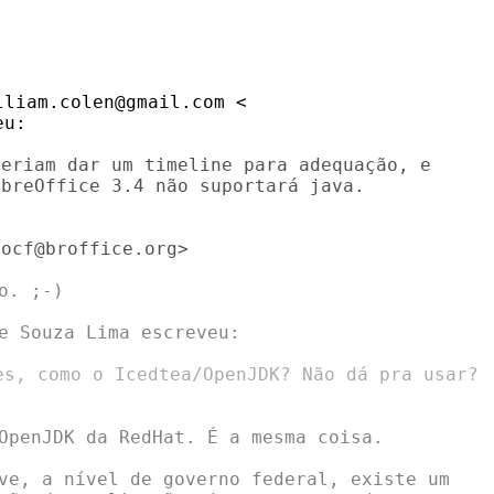
liam.colen@gmail.com <

u:

eriam dar um timeline para adequação, e

breOffice 3.4 não suportará java.

ocf@broffice.org>

. ;-)

e Souza Lima escreveu:

es, como o Icedtea/OpenJDK? Não dá pra usar?

OpenJDK da RedHat. É a mesma coisa.

ve, a nível de governo federal, existe um
