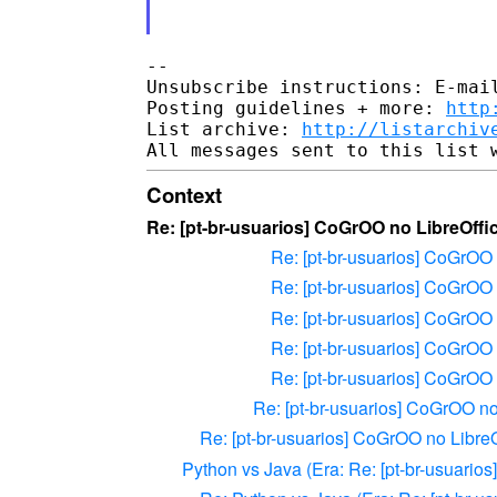
-- 

Unsubscribe instructions: E-mail
Posting guidelines + more: 
http
List archive: 
http://listarchiv
Context
Re: [pt-br-usuarios] CoGrOO no LibreOffi
Re: [pt-br-usuarios] CoGrOO 
Re: [pt-br-usuarios] CoGrOO 
Re: [pt-br-usuarios] CoGrOO 
Re: [pt-br-usuarios] CoGrOO 
Re: [pt-br-usuarios] CoGrOO 
Re: [pt-br-usuarios] CoGrOO no
Re: [pt-br-usuarios] CoGrOO no LibreO
Python vs Java (Era: Re: [pt-br-usuario