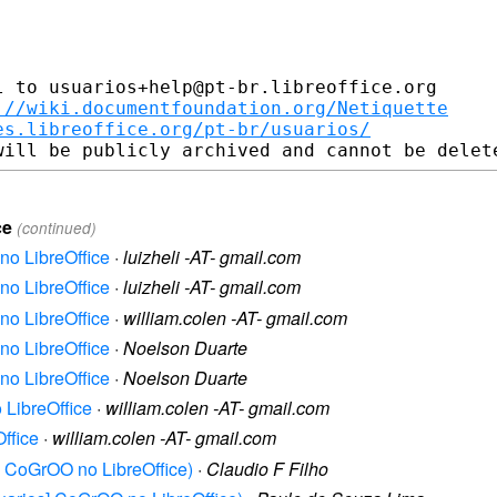
 to usuarios+help@pt-br.libreoffice.org

://wiki.documentfoundation.org/Netiquette
es.libreoffice.org/pt-br/usuarios/
ce
(continued)
no LibreOffice
·
luizheli -AT- gmail.com
no LibreOffice
·
luizheli -AT- gmail.com
no LibreOffice
·
william.colen -AT- gmail.com
no LibreOffice
·
Noelson Duarte
no LibreOffice
·
Noelson Duarte
 LibreOffice
·
william.colen -AT- gmail.com
ffice
·
william.colen -AT- gmail.com
s] CoGrOO no LibreOffice)
·
Claudio F Filho