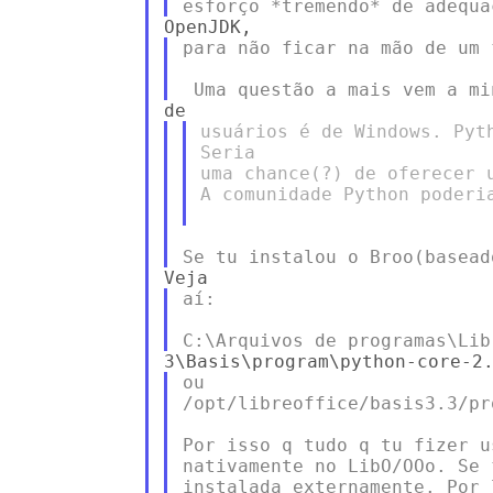
para não ficar na mão de um 
usuários é de Windows. Pyt
Seria

uma chance(?) de oferecer 
A comunidade Python poderia
aí:

ou

/opt/libreoffice/basis3.3/pr
Por isso q tudo q tu fizer u
nativamente no LibO/OOo. Se 
instalada externamente. Por 