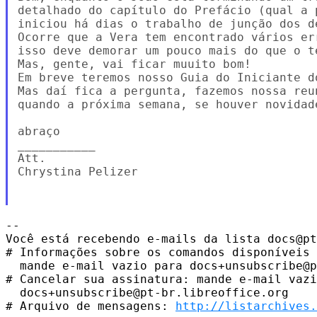
detalhado do capítulo do Prefácio (qual a 
iniciou há dias o trabalho de junção dos de
Ocorre que a Vera tem encontrado vários er
isso deve demorar um pouco mais do que o t
Mas, gente, vai ficar muuito bom!

Em breve teremos nosso Guia do Iniciante d
​Mas daí fica a pergunta, fazemos nossa reun
quando a próxima semana, se houver novidade
abraço

___________

Att.

Chrystina Pelizer

-- 

Você está recebendo e-mails da lista docs@pt
# Informações sobre os comandos disponíveis 
  mande e-mail vazio para docs+unsubscribe@p
# Cancelar sua assinatura: mande e-mail vazi
  docs+unsubscribe@pt-br.libreoffice.org

# Arquivo de mensagens: 
http://listarchives.