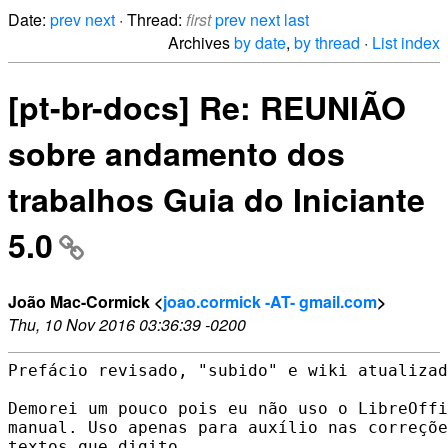
Date:
prev
next
· Thread:
first
prev
next
last
Archives
by date
,
by thread
·
List index
[pt-br-docs] Re: REUNIÃO
sobre andamento dos
trabalhos Guia do Iniciante
5.0
João Mac-Cormick <
joao.cormick -AT- gmail.com
>
Thu, 10 Nov 2016 03:36:39 -0200
Prefácio revisado, "subido" e wiki atualizad
Demorei um pouco pois eu não uso o LibreOffi
manual. Uso apenas para auxílio nas correçõe
textos que digito.
