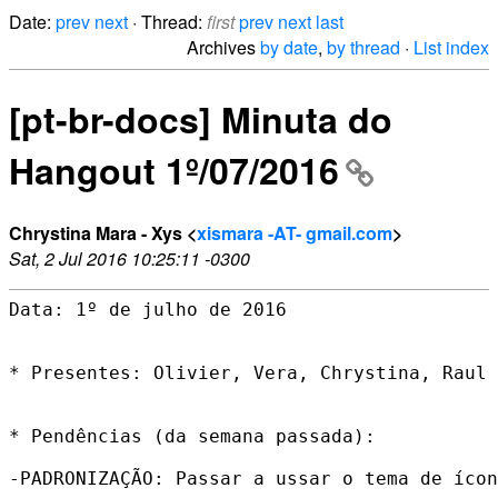
Date:
prev
next
· Thread:
first
prev
next
last
Archives
by date
,
by thread
·
List index
[pt-br-docs] Minuta do
Hangout 1º/07/2016
Chrystina Mara - Xys <
xismara -AT- gmail.com
>
Sat, 2 Jul 2016 10:25:11 -0300
Data: 1º de julho de 2016

* Presentes: Olivier, Vera, Chrystina, Raul 
* Pendências (da semana passada):

-PADRONIZAÇÃO: Passar a ussar o tema de ícon