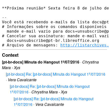
**Próxima reunião* Sexta feira 8 de julho de
-- 

Você está recebendo e-mails da lista docs@pt
# Informações sobre os comandos disponíveis 
  mande e-mail vazio para docs+unsubscribe@p
# Cancelar sua assinatura: mande e-mail vazi
  docs+unsubscribe@pt-br.libreoffice.org

# Arquivo de mensagens: 
http://listarchives.
Context
[pt-br-docs] Minuta do Hangout 1º/07/2016
·
Chrystina
Mara - Xys
[pt-br-docs] Re: [pt-br-docs] Minuta do Hangout 1º/07/2016
·
Vera Cavalcante
[pt-br-docs] Re: [pt-br-docs] Minuta do Hangout
1º/07/2016
·
Chrystina Mara - Xys
[pt-br-docs] Re: [pt-br-docs] Minuta do Hangout
1º/07/2016
·
Vera Cavalcante