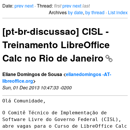
Date:
prev
next
· Thread:
first
prev
next
last
Archives
by date
,
by thread
·
List index
[pt-br-discussao] CISL -
Treinamento LibreOffice
Calc no Rio de Janeiro
Eliane Domingos de Sousa <
elianedomingos -AT-
libreoffice.org
>
Sun, 01 Dec 2013 10:47:33 -0200
Olá Comunidade,

O Comitê Técnico de Implementação de
Software Livre do Governo Federal
(CISL),
abre vagas para o Curso de LibreOffice Calc