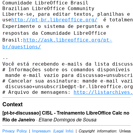
Comunidade LibreOffice Brasil

Brazilian LibreOffice Community

Liberte-se, para editar textos, planilhas e 
use
http://pt-br.libreoffice.org/
Experimente o sistema de perguntas e
respostas da Comunidade LibreOffice
Brasil:
http://ask.libreoffice.org/pt-
br/questions/
--

Você está recebendo e-mails da lista discuss
# Informações sobre os comandos disponíveis 
 mande e-mail vazio para discussao+unsubscri
# Cancelar sua assinatura: mande e-mail vazi
 discussao+unsubscribe@pt-br.libreoffice.org

# Arquivo de mensagens: 
http://listarchives.
Context
[pt-br-discussao] CISL - Treinamento LibreOffice Calc no
Rio de Janeiro
·
Eliane Domingos de Sousa
Privacy Policy
|
Impressum (Legal Info)
|
: Unless
Copyright information