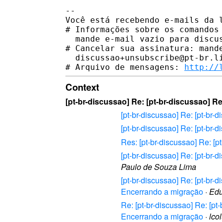
-- 

Você está recebendo e-mails da l
# Informações sobre os comandos 
  mande e-mail vazio para discus
# Cancelar sua assinatura: mande
  discussao+unsubscribe@pt-br.li
# Arquivo de mensagens: 
http://
Context
[pt-br-discussao] Re: [pt-br-discussao] R
[pt-br-discussao] Re: [pt-br
[pt-br-discussao] Re: [pt-br-
Res: [pt-br-discussao] Re: [p
[pt-br-discussao] Re: [pt-br-
Paulo de Souza Lima
[pt-br-discussao] Re: [pt-br-
Encerrando a migração
·
Edu
Re: [pt-br-discussao] Re: [pt
Encerrando a migração
·
lco