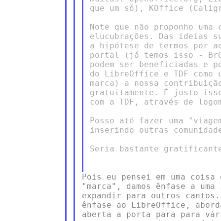
que um só), KOffice (Caligr
Note que não proponho uma 
elucubrações. Das ideias s
a hipótese de termos por a
portal (já temos isso - Br
podem ser beneficiadas e p
do LibreOffice e TDF como 
marca) a nossa contribuiçã
gratuitamente. É justo iss
com a TDF, através de logo
Posso até fazer uma "viage
inserindo outras comunidade
Seria bastante gratificant
Pois eu pensei em uma coisa 
"marca", damos ênfase a uma 
expandir para outros cantos.
ênfase ao LibreOffice, abord
aberta a porta para para vár