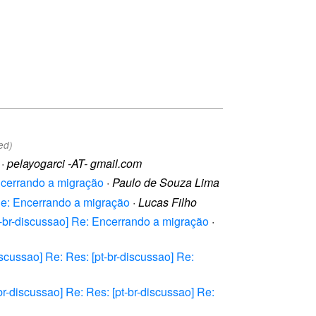
ed)
·
pelayogarci -AT- gmail.com
Encerrando a migração
·
Paulo de Souza Lima
] Re: Encerrando a migração
·
Lucas Filho
[pt-br-discussao] Re: Encerrando a migração
·
discussao] Re: Res: [pt-br-discussao] Re:
-br-discussao] Re: Res: [pt-br-discussao] Re: