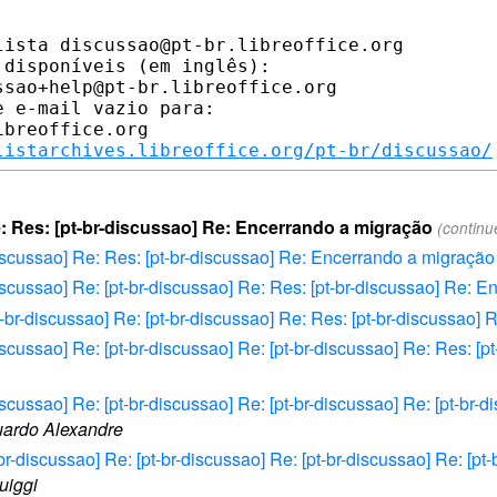
ista discussao@pt-br.libreoffice.org

disponíveis (em inglês):

sao+help@pt-br.libreoffice.org

 e-mail vazio para:

breoffice.org

listarchives.libreoffice.org/pt-br/discussao/
e: Res: [pt-br-discussao] Re: Encerrando a migração
(continu
-discussao] Re: Res: [pt-br-discussao] Re: Encerrando a migração
discussao] Re: [pt-br-discussao] Re: Res: [pt-br-discussao] Re: 
t-br-discussao] Re: [pt-br-discussao] Re: Res: [pt-br-discussao
discussao] Re: [pt-br-discussao] Re: [pt-br-discussao] Re: Res: 
discussao] Re: [pt-br-discussao] Re: [pt-br-discussao] Re: [pt-br-
ardo Alexandre
-br-discussao] Re: [pt-br-discussao] Re: [pt-br-discussao] Re: [pt
luiggi