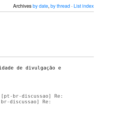
Archives
by date
,
by thread
·
List index
dade de divulgação e 

[pt-br-discussao] Re: 

br-discussao] Re: 
