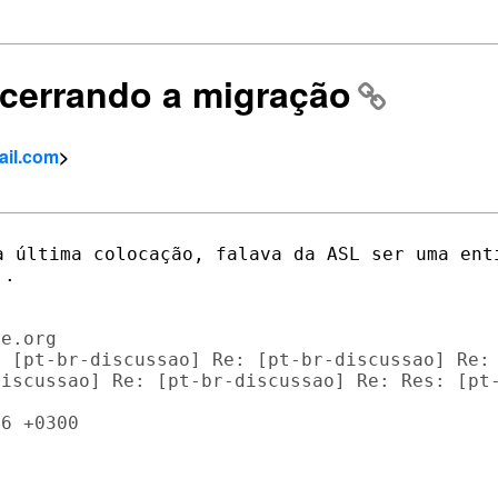
ncerrando a migração
ail.com
>
a última colocação, falava da ASL ser uma enti
.

e.org

 [pt-br-discussao] Re: [pt-br-discussao] Re: 
iscussao] Re: [pt-br-discussao] Re: Res: [pt-
6 +0300
