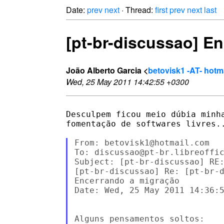
Date:
prev
next
· Thread:
first
prev
next
last
[pt-br-discussao] E
João Alberto Garcia <
betovisk1 -AT- hotm
Wed, 25 May 2011 14:42:55 +0300
Desculpem ficou meio dúbia minh
fomentação de softwares livres..
From: betovisk1@hotmail.com

To: discussao@pt-br.libreoffic
Subject: [pt-br-discussao] RE:
[pt-br-discussao] Re: [pt-br-d
Encerrando a migração

Date: Wed, 25 May 2011 14:36:5
Alguns pensamentos soltos:
