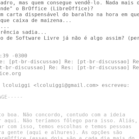
adro, mas quem consegue vendê-lo. Nada mais d
nde" o BrOffice (LibreOffice)?

m carta dispensável do baralho na hora em que
que caixa de maizena...

...

rência sadia...

o de Software Livre já não é algo assim? (per
39 -0300

e: [pt-br-discussao] Re: [pt-br-discussao] Re
t-br-discussao] Re: Res: [pt-br-discussao] Re
ce.org

 lcoluiggi <lcoluiggi@gmail.com> escreveu:

GE-----

to boa. Não concordo, contudo com a ideia

r aqui. Não teríamos fôlego para isso. Aliás,

ar com isso, temos escolhas e temos pessoas

ra gente (aqui e alhures). As opções são

breOffice (esses dois são a cada dia mais do
