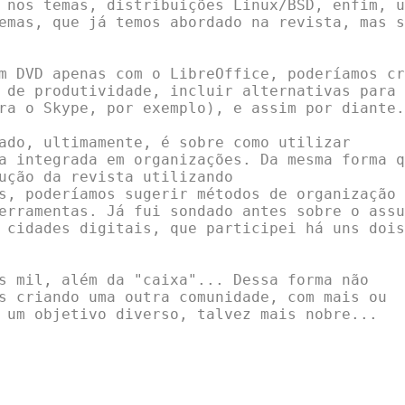
 nos temas, distribuições Linux/BSD, enfim, um
emas, que já temos abordado na revista, mas so
m DVD apenas com o LibreOffice, poderíamos cri
 de produtividade, incluir alternativas para

ra o Skype, por exemplo), e assim por diante.

ado, ultimamente, é sobre como utilizar

a integrada em organizações. Da mesma forma qu
ução da revista utilizando

s, poderíamos sugerir métodos de organização d
erramentas. Já fui sondado antes sobre o assun
 cidades digitais, que participei há uns dois

s mil, além da "caixa"... Dessa forma não

s criando uma outra comunidade, com mais ou

 um objetivo diverso, talvez mais nobre...
