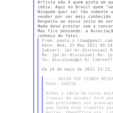
Artista não é quem pinta um qu
idéia. Aqui no Brasil quem "ve
Ninguém quer ser tão somente u
vender por ser mais conhecido 
Respeito ao nosso jeito de ser
Nada deve prestar sem a concor
Mas fico pensando: a Associaçã
From: paulo.s.lima@gmail.com

Date: Wed, 25 May 2011 08:24:
Subject: [pt-br-discussao] R
Re: [pt-br-discussao] Re: [p
To: discussao@pt-br.libreoffi
Em 24 de maio de 2011 23:15,
-----BEGIN PGP SIGNED MESSA
Hash: SHA256

Achei a ideia do Lucas mui
(louca) de assumir fork po
nem precisamos nos preocup
que fazem esse trabalho pa
muitas: OpenOffice.org, Li