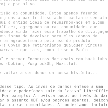
a) e por aí vai.

cisão da comunidade. Estou apenas fazendo

urgidas a partir disso achei bastante sensata

qui a antiga ideia de reunirmos-nos em algum

Office), agregando outras comunidades que

odendo ainda fazer esse trabalho de divulgação
uma forma de devolver para eles (donos da

o em agradecimento pelo uso do produto

o!! Óbvio que retiraríamos qualquer vínculo

marcas e que tais, como disse o Paulo.

m" e prever Encontros Nacionais com hack labs,
s (Debian, PosgreeSQL, Mozilla).

e voltar a ser donos da nossa história...

desse tipo: Ao invés de darmos ênfase a uma

ideia e poderíamos sair da "caixa" LibreOffice
 Por exemplo: A revista pode, ao invés de dar

ar o assunto ODF e/ou padrões abertos, deixand
ias outras comunidades. Aí poderíamos incluir
